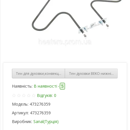
Тен для духовки,конвекція(Плита ARDO) турбо 2500 W
Тен духовки BEKO нижній, 1300W (
Наявність:
В наявності
5
Відгуків: 0
Модель:
473276359
Артикул:
473276359
Виробник:
Sanal(Турція)