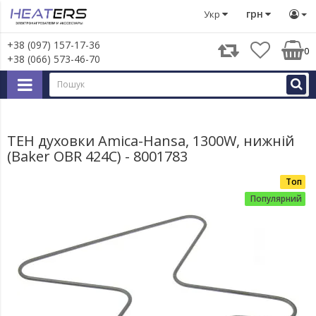
Запчастини для великої побутової техніки
Запчастини д
грн
Укр
+38 (097) 157-17-36
0
+38 (066) 573-46-70
ТЕН духовки Amica-Hansa, 1300W, нижній
(Baker OBR 424C) - 8001783
Топ
Популярний