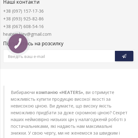
Наші контакти
+38 (097) 157-17-36
+38 (093) 925-82-86
+38 (067) 608-54-16
heaters.kiev@gmail.com
Підписатись на розсилку
Вибираючи
компанію «HEATERS»
, ви отримуєте
можливість купити продукцію високої якості за
невисокою ціною. Ви думаєте, що високу якість
неможливо придбати за дуже скромною ціною? Секрет
наших неймовірно низьких цін у налагодженій роботі з
постачальниками, які надають нам максимальні
знижки. У свою чергу, ми не женемося за швидким і