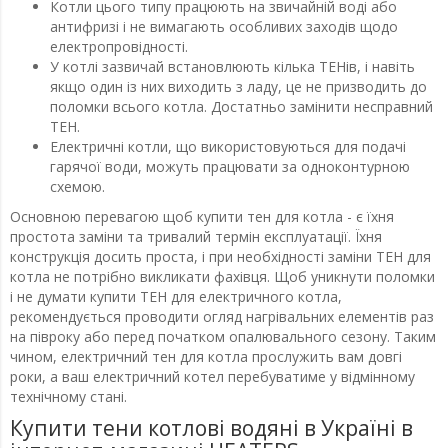
Котли цього типу працюють на звичайній воді або
антифризі і не вимагають особливих заходів щодо
електропровідності.
У котлі зазвичай встановлюють кілька ТЕНів, і навіть
якщо один із них виходить з ладу, це не призводить до
поломки всього котла. Достатньо замінити несправний
ТЕН.
Електричні котли, що використовуються для подачі
гарячої води, можуть працювати за одноконтурною
схемою.
Основною перевагою щоб купити тен для котла - є їхня
простота заміни та тривалий термін експлуатації. Їхня
конструкція досить проста, і при необхідності заміни ТЕН для
котла не потрібно викликати фахівця. Щоб уникнути поломки
і не думати купити ТЕН для електричного котла,
рекомендується проводити огляд нагрівальних елементів раз
на півроку або перед початком опалювального сезону. Таким
чином, електричний тен для котла прослужить вам довгі
роки, а ваш електричний котел перебуватиме у відмінному
технічному стані.
Купити тени котлові водяні в Україні в