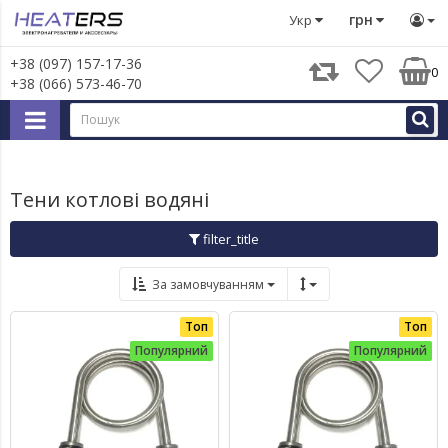
Тени
Тени котлові водяні
грн
Укр
+38 (097) 157-17-36
0
+38 (066) 573-46-70
Тени котлові водяні
filter_title
За замовчуванням
Топ
Топ
Популярний
Популярний