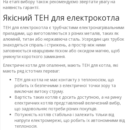
На етапі вибору також рекомендуємо звертати увагу на
наявність гарантії.
Якісний ТЕН для електрокотла
ТЕН для електрокотла є трубчастими електронагрівальними
приладами, що виготовляються з різних металів, таких як
алюміній, титан або нержавіюча сталь. Усередині цих трубок
знаходяться спіраль і стрижень, а простір між ними
заповнюється кварцовим піском або оксидом магнію, щоб
уникнути короткого замикання.
Електричні котли для опалення, мають ТЕН для котла, які
мають ряд істотних переваг:
ТЕН для котла не має контакту з теплоносієм, що
робить їх безпечними з електричної точки зору та
виключає витоку струму.
Вартість таких котлів є досить доступною, а на ринку
електричних котлів представлений величезний вибір,
що задовольняє потреби різних покупців.
Потужність котлів стабільна і залежить тільки від
напруги електромережі, що робить їх автономними від
теплоносія.