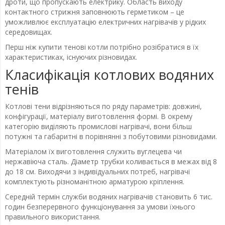
дроти, що пропускають електрику. Область виходу
контактного стрижня заповнюють герметиком – це
уможливлює експлуатацію електричних нагрівачів у рідких
середовищах.
Перш ніж купити тенові котли потрібно розібратися в їх
характеристиках, існуючих різновидах.
Класифікація котлових водяних
тенів
Котлові тени відрізняються по ряду параметрів: довжині,
конфігурації, матеріалу виготовлення формі. В окрему
категорію виділяють промислові нагрівачі, вони більш
потужні та габаритні в порівнянні з побутовими різновидами.
Матеріалом їх виготовлення служить вуглецева чи
нержавіюча сталь. Діаметр трубки коливається в межах від 8
до 18 см. Виходячи з індивідуальних потреб, нагрівачі
комплектують різноманітною арматурою кріплення.
Середній термін служби водяних нагрівачів становить 6 тис.
годин безперервного функціонування за умови їхнього
правильного використання.