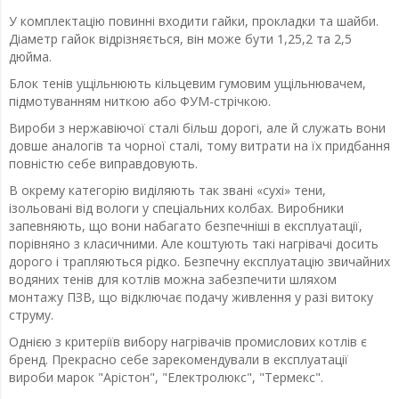
У комплектацію повинні входити гайки, прокладки та шайби.
Діаметр гайок відрізняється, він може бути 1,25,2 та 2,5
дюйма.
Блок тенів ущільнюють кільцевим гумовим ущільнювачем,
підмотуванням ниткою або ФУМ-стрічкою.
Вироби з нержавіючої сталі більш дорогі, але й служать вони
довше аналогів та чорної сталі, тому витрати на їх придбання
повністю себе виправдовують.
В окрему категорію виділяють так звані «сухі» тени,
ізольовані від вологи у спеціальних колбах. Виробники
запевняють, що вони набагато безпечніші в експлуатації,
порівняно з класичними. Але коштують такі нагрівачі досить
дорого і трапляються рідко. Безпечну експлуатацію звичайних
водяних тенів для котлів можна забезпечити шляхом
монтажу ПЗВ, що відключає подачу живлення у разі витоку
струму.
Однією з критеріїв вибору нагрівачів промислових котлів є
бренд. Прекрасно себе зарекомендували в експлуатації
вироби марок "Арістон", "Електролюкс", "Термекс".