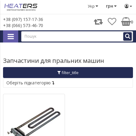
Запчастини для великої побутової техніки
Запчастини д
грн
Укр
+38 (097) 157-17-36
0
+38 (066) 573-46-70
Запчастини для пральних машин
filter_title
Оберіть підкатегорію