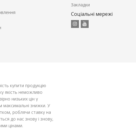
Закладки
овлення
Соціальні мережі
н
ість купити продукцію
оку якість неможливо
рно низьких цін у
м максимальні знижки. У
тком, роблячи ставку на
ться до нас знову і знову,
ими цінами.