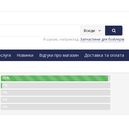
Всюди
Я шукаю, наприклад,
Запчастини для бойлерів
слуги
Новинки
Відгуки про магазин
Доставка та оплата
98%
1%
0%
0%
0%