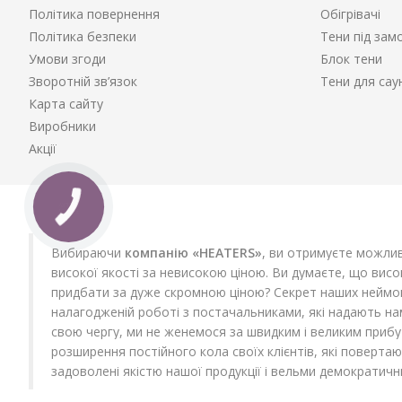
Політика повернення
Обігрівачі
Політика безпеки
Тени під зам
Умови згоди
Блок тени
Зворотній зв’язок
Тени для сау
Карта сайту
Виробники
Акції
Вибираючи
компанію «HEATERS»
, ви отримуєте можлив
високої якості за невисокою ціною. Ви думаєте, що вис
придбати за дуже скромною ціною? Секрет наших неймові
налагодженій роботі з постачальниками, які надають на
свою чергу, ми не женемося за швидким і великим прибу
розширення постійного кола своїх клієнтів, які повертаю
задоволені якістю нашої продукції і вельми демократичн