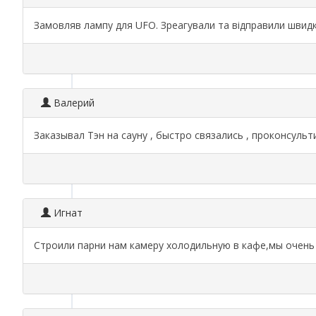
Замовляв лампу для UFO. Зреагували та відправили швидк
Валерий
Заказывал Тэн на сауну , быстро связались , проконсульт
Игнат
Строили парни нам камеру холодильную в кафе,мы очен