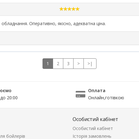
обладнання. Оперативно, якісно, адекватна ціна.
1
2
3
>
>|
юємо
Оплата
 до 20:00
Онлайн,готівкою
Особистий кабінет
Особистий кабінет
ля бойлерів
Історія замовлень