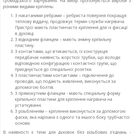
громадського харчування. На вибір пропонуються вироби з
різними видами кріплень:
З накатаними ребрами – ребриста поверхня покращує
теплову віддачу, продовжує термін служби нагрівача.
Пристрої мають пластинчасте кріплення для їх фіксації
в духовці.
З відкидним фланцем – мають знімну кріпильну
пластину.
З контактами, що втикаються, їх конструкція
передбачає наявність жорсткої трубки, що володіє
відповідною конфігурацією і контактної групи, що
приєднується до спеціальної розетки.
З пластинчастими контактами – підключення до
проводів, що подають живлення, виконується за
допомогою болтів.
З прямокутним фланцем - мають спеціальну форму
кріпильної пластини для кріплення нагрівача на
устаткуванні.
З різьбленням – кріплення виконується за допомогою
фаски, яка нарізана з одного та іншого боку трубчастої
основи.
В наявності є тени для духовок без різьбових з'єднань -