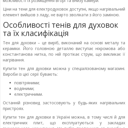
можливості їх розміщення вгорі та внизу камери.
Ціни на тени для електродуховок доступні, якщо нагрівальний
елемент вийшов з ладу, не варто зволікати з його заміною.
Особливості тенів для духовок
та їх класифікація
Тен для духовки – це виріб, виконаний на основі металу та
кераміки. Його головною деталлю виступає ніхромова або
константанова нитка, по ній протікає струм, що викликає її
нагрівання.
Купити тен для духовки можна у спеціалізованому магазині.
Вироби із цієї серії бувають:
повітряними;
водяними;
електричними.
Останній різновид застосовують у будь-яких нагрівальних
пристроях.
Купити тен для духовки в Україні можна, в тому числі й для
електричних плит, що експлуатуються у закладах