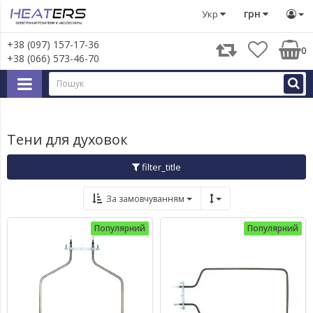
Запчастини для великої побутової техніки
Запчастини д
грн
Укр
+38 (097) 157-17-36
0
+38 (066) 573-46-70
Тени для духовок
filter_title
За замовчуванням
Популярний
Популярний