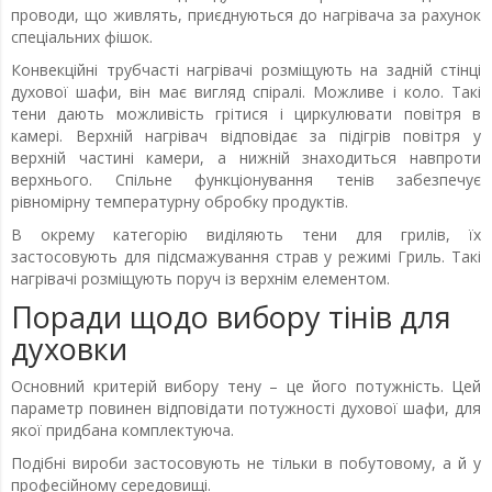
проводи, що живлять, приєднуються до нагрівача за рахунок
спеціальних фішок.
Конвекційні трубчасті нагрівачі розміщують на задній стінці
духової шафи, він має вигляд спіралі. Можливе і коло. Такі
тени дають можливість грітися і циркулювати повітря в
камері. Верхній нагрівач відповідає за підігрів повітря у
верхній частині камери, а нижній знаходиться навпроти
верхнього. Спільне функціонування тенів забезпечує
рівномірну температурну обробку продуктів.
В окрему категорію виділяють тени для грилів, їх
застосовують для підсмажування страв у режимі Гриль. Такі
нагрівачі розміщують поруч із верхнім елементом.
Поради щодо вибору тінів для
духовки
Основний критерій вибору тену – це його потужність. Цей
параметр повинен відповідати потужності духової шафи, для
якої придбана комплектуюча.
Подібні вироби застосовують не тільки в побутовому, а й у
професійному середовищі.