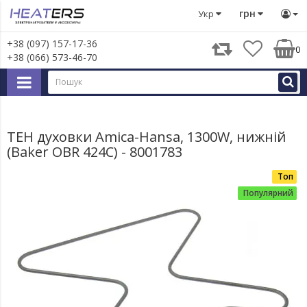
Запчастини для великої побутової техніки
Запчастини д
грн
Укр
+38 (097) 157-17-36
0
+38 (066) 573-46-70
ТЕН духовки Amica-Hansa, 1300W, нижній
(Baker OBR 424C) - 8001783
Топ
Популярний