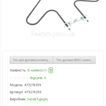
Тен для духовки,конвекція(Плита ARDO) турбо 2500 W
Тен духовки BEKO нижній, 1300W (
Наявність:
В наявності
5
Відгуків: 0
Модель:
473276359
Артикул:
473276359
Виробник:
Sanal(Турція)