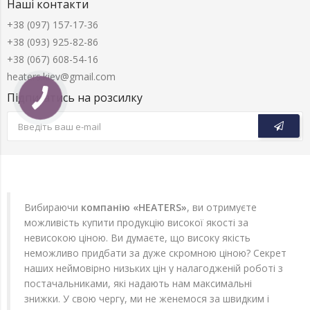
Наші контакти
+38 (097) 157-17-36
+38 (093) 925-82-86
+38 (067) 608-54-16
heaters.kiev@gmail.com
Підписатись на розсилку
Вибираючи
компанію «HEATERS»
, ви отримуєте
можливість купити продукцію високої якості за
невисокою ціною. Ви думаєте, що високу якість
неможливо придбати за дуже скромною ціною? Секрет
наших неймовірно низьких цін у налагодженій роботі з
постачальниками, які надають нам максимальні
знижки. У свою чергу, ми не женемося за швидким і