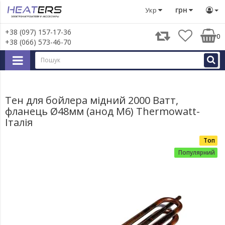
Запчастини для великої побутової техніки
Запчастини д
грн
Укр
+38 (097) 157-17-36
0
+38 (066) 573-46-70
Тен для бойлера мідний 2000 Ватт,
фланець Ø48мм (анод М6) Thermowatt-
Італія
Топ
Популярний