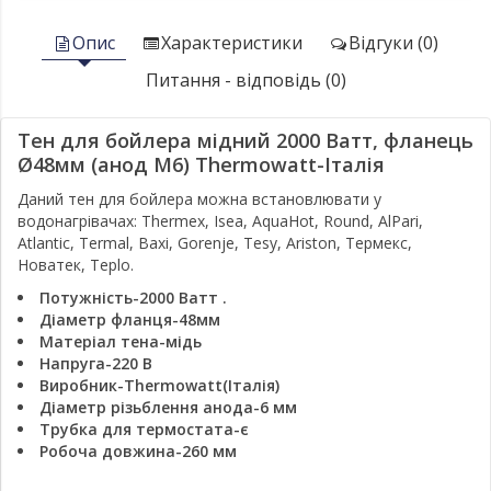
Опис
Характеристики
Відгуки (0)
Питання - відповідь (0)
Тен для бойлера мідний 2000 Ватт, фланець
Ø48мм (анод М6) Thermowatt-Італія
Даний тен для бойлера можна встановлювати у
водонагрівачах: Thermex, Isea, AquaHot, Round, AlPari,
Atlantic, Termal, Baxi, Gorenje, Tesy, Ariston, Термекс,
Новатек, Teplo.
Потужність-2000 Ватт
.
Діаметр фланця-48мм
Матеріал тена-мідь
Напруга-220 В
Виробник-Thermowatt(Італія)
Діаметр різьблення анода-6 мм
Трубка для термостата-є
Робоча довжина-260 мм