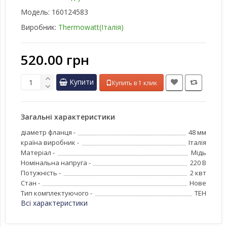
Модель:
160124583
Виробник:
Thermowatt(Італія)
520.00 грн
Купити
Купить в 1 клик
Загальні характеристики
діаметр фланця -
48 мм
країна виробник -
Італія
Матеріал -
Мідь
Номінальна напруга -
220 В
Потужність -
2 квт
Стан -
Нове
Тип комплектуючого -
ТЕН
Всі характеристики