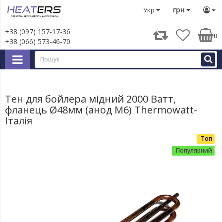
Запчастини для великої побутової техніки
Запчастини д
грн
Укр
+38 (097) 157-17-36
0
+38 (066) 573-46-70
Тен для бойлера мідний 2000 Ватт,
фланець Ø48мм (анод М6) Thermowatt-
Італія
Топ
Популярний