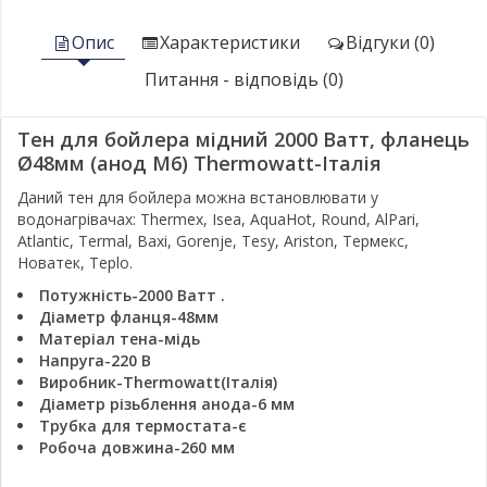
Опис
Характеристики
Відгуки (0)
Питання - відповідь (0)
Тен для бойлера мідний 2000 Ватт, фланець
Ø48мм (анод М6) Thermowatt-Італія
Даний тен для бойлера можна встановлювати у
водонагрівачах: Thermex, Isea, AquaHot, Round, AlPari,
Atlantic, Termal, Baxi, Gorenje, Tesy, Ariston, Термекс,
Новатек, Teplo.
Потужність-2000 Ватт
.
Діаметр фланця-48мм
Матеріал тена-мідь
Напруга-220 В
Виробник-Thermowatt(Італія)
Діаметр різьблення анода-6 мм
Трубка для термостата-є
Робоча довжина-260 мм