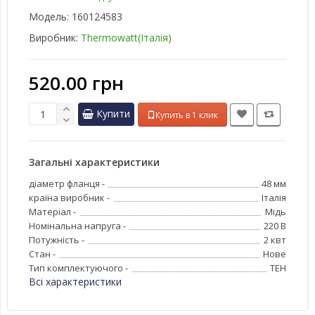
Модель:
160124583
Виробник:
Thermowatt(Італія)
520.00 грн
Купити
Купить в 1 клик
Загальні характеристики
діаметр фланця -
48 мм
країна виробник -
Італія
Матеріал -
Мідь
Номінальна напруга -
220 В
Потужність -
2 квт
Стан -
Нове
Тип комплектуючого -
ТЕН
Всі характеристики