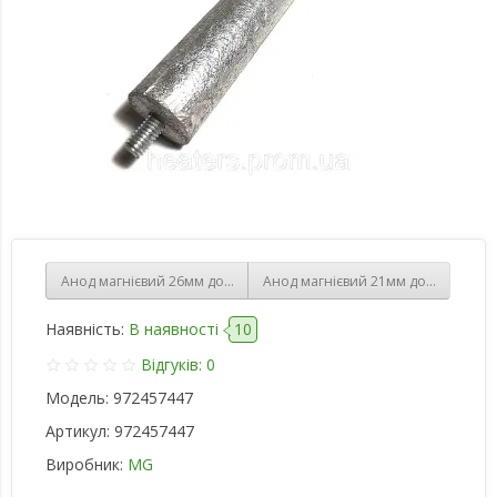
Анод магнієвий 26мм довжина 400мм 26х400/М8х25 Італія,Оригін
Анод магнієвий 21мм довжина 400м
Наявність:
В наявності
10
Відгуків: 0
Модель:
972457447
Артикул:
972457447
Виробник:
MG