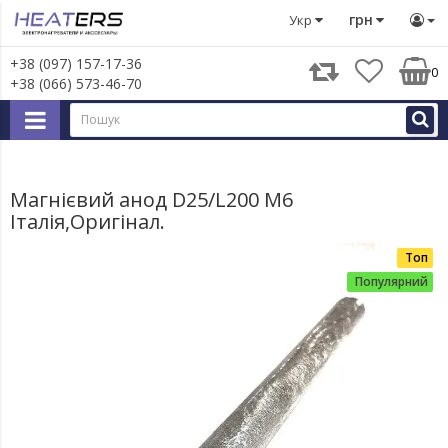
Запчастини для великої побутової техніки
Запчастини д
грн
Укр
+38 (097) 157-17-36
0
+38 (066) 573-46-70
Магнієвий анод D25/L200 М6
Італія,Оригінал.
Топ
Популярний