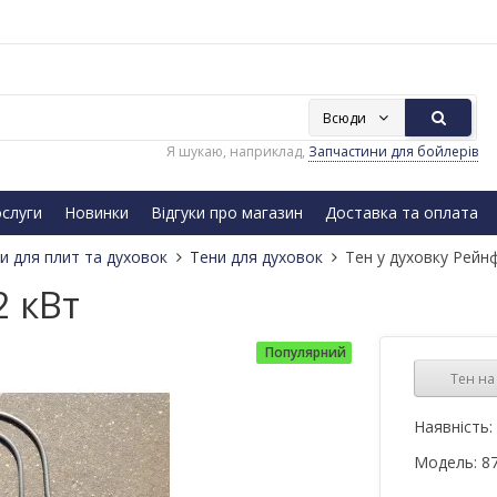
Всюди
Я шукаю, наприклад,
Запчастини для бойлерів
слуги
Новинки
Відгуки про магазин
Доставка та оплата
и для плит та духовок
Тени для духовок
Тен у духовку Рейн
2 кВт
Популярний
Тен на 
Наявність:
Модель:
8