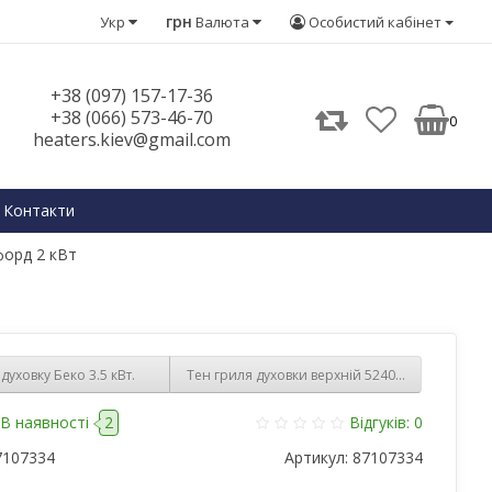
грн
Укр
Валюта
Особистий кабінет
+38 (097) 157-17-36
+38 (066) 573-46-70
0
heaters.kiev@gmail.com
Контакти
форд 2 кВт
духовку Беко 3.5 кВт.
Тен гриля духовки верхній 524013300 2500W (
В наявності
2
Відгуків: 0
7107334
Артикул:
87107334