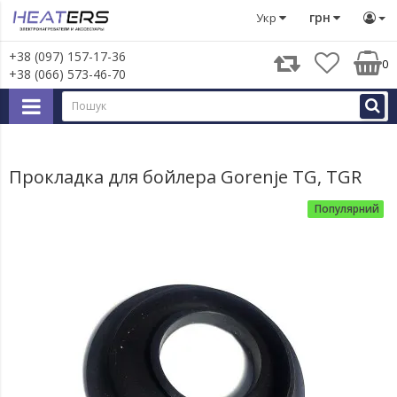
Запчастини для великої побутової техніки
Запчастини д
грн
Укр
+38 (097) 157-17-36
0
+38 (066) 573-46-70
Прокладка для бойлера Gorenje TG, TGR
Популярний