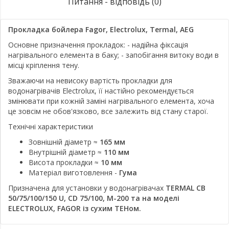
Питання - відповідь (0)
Прокладка бойлера Fagor, Electrolux, Termal, AEG
Основне призначення прокладок: - надійна фіксація
нагрівального елемента в баку; - запобігання витоку води в
місці кріплення тену.
Зважаючи на невисоку вартість прокладки для
водонагрівачів Electrolux, її настійно рекомендується
змінювати при кожній заміні нагрівального елемента, хоча
це зовсім не обов'язково, все залежить від стану старої.
Технічні характеристики
Зовнішній діаметр ≈
165 мм
Внутрішній діаметр ≈
110 мм
Висота прокладки ≈
10 мм
Матеріал виготовлення -
Гума
Призначена для установки у водонагрівачах
TERMAL CB
50/75/100/150 U, CD 75/100, M-200 та на моделі
ELECTROLUX, FAGOR із сухим ТЕНом.