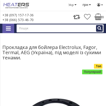
Запчастини для великої побутової техніки
Запчастини д
грн
Укр
+38 (097) 157-17-36
0
+38 (066) 573-46-70
Прокладка для бойлера Electrolux, Fagor,
Termal, AEG (Україна), під моделі із сухими
тенами.
Топ
Популярний