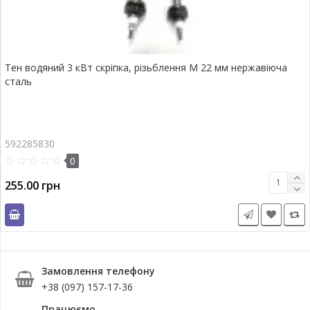
Тен водяний 3 кВт скріпка, різьблення M 22 мм нержавіюча
сталь
592285830
0
255.00 грн
Замовлення телефону
+38 (097) 157-17-36
Працюємо