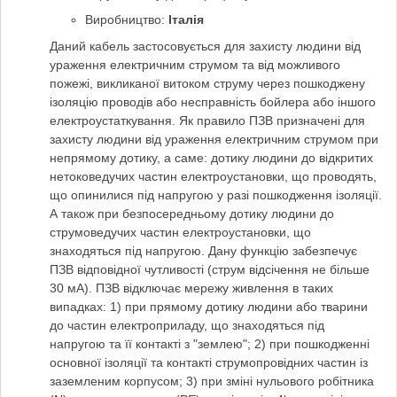
Виробництво:
Італія
Даний кабель застосовується для захисту людини від
ураження електричним струмом та від можливого
пожежі, викликаної витоком струму через пошкоджену
ізоляцію проводів або несправність бойлера або іншого
електроустаткування. Як правило ПЗВ призначені для
захисту людини від ураження електричним струмом при
непрямому дотику, а саме: дотику людини до відкритих
нетоковедучих частин електроустановки, що проводять,
що опинилися під напругою у разі пошкодження ізоляції.
А також при безпосередньому дотику людини до
струмоведучих частин електроустановки, що
знаходяться під напругою. Дану функцію забезпечує
ПЗВ відповідної чутливості (струм відсічення не більше
30 мА). ПЗВ відключає мережу живлення в таких
випадках: 1) при прямому дотику людини або тварини
до частин електроприладу, що знаходяться під
напругою та її контакті з "землею"; 2) при пошкодженні
основної ізоляції та контакті струмопровідних частин із
заземленим корпусом; 3) при зміні нульового робітника