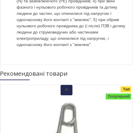
(N) та заземлюючого (PE) провідників; 4) при зміні
фазного і нульового робочого провідників та дотику
людини до частин, що опинилися під напругою і
одночасному його контакті з "землею"; 5) при обриві
нульового робочого провідника до (і після) ПЗВ і дотику
людини до струмоведучих або частинами
електроприладу, що опинилися під напругою, і
одночасному його контакті з "землею"
Рекомендовані товари
Топ
Популярний