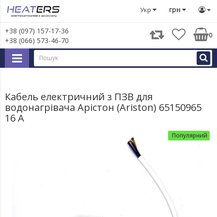
Запчастини для великої побутової техніки
Запчастини д
грн
Укр
+38 (097) 157-17-36
0
+38 (066) 573-46-70
Кабель електричний з ПЗВ для
водонагрівача Арістон (Ariston) 65150965
16 А
Популярний