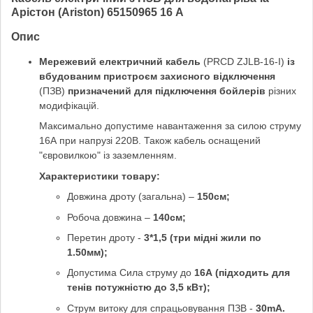
Арістон (Ariston) 65150965 16 А
Опис
Мережевий електричний кабель
(PRCD ZJLB-16-I)
із
вбудованим пристроєм захисного відключення
(ПЗВ)
призначений для підключення бойлерів
різних
модифікацій.
Максимально допустиме навантаження за силою струму
16А при напрузі 220В. Також кабель оснащений
"євровилкою" із заземленням.
Характеристики товару:
Довжина дроту (загальна) –
150см;
Робоча довжина –
140см;
Перетин дроту -
3*1,5 (три мідні жили по
1.50мм);
Допустима Сила струму до
16А (підходить для
тенів потужністю до 3,5 кВт);
Струм витоку для спрацьовування ПЗВ -
30mА.