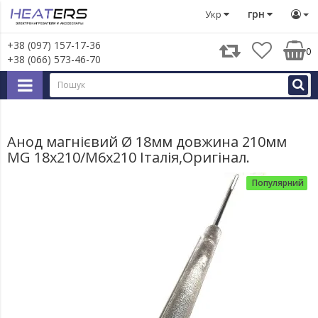
Запчастини для великої побутової техніки
Запчастини д
грн
Укр
+38 (097) 157-17-36
0
+38 (066) 573-46-70
Анод магнієвий ‎Ø‎ 18мм довжина 210мм
MG 18х210/М6х210 Італія,Оригінал.
Популярний