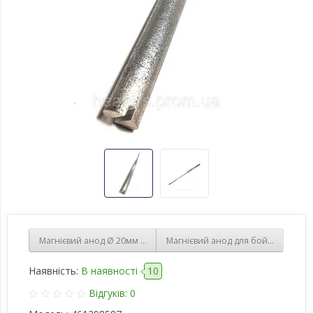
Магнієвий анод ‎Ø‎ 20мм довжина 200мм з різьбленням М4 і дов
Магнієвий анод для бойлера D-25м
Наявність:
В наявності
10
Відгуків: 0