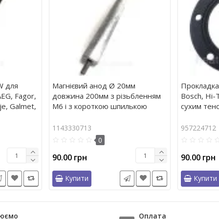
W для
Магнієвий анод ‎Ø‎ 20мм
Прокладка
AEG, Fagor,
довжина 200мм з різьбленням
Bosch, Hi-
e, Galmet,
М6 і з короткою шпилькою
сухим тен
1143330713
957224712
0
90.00 грн
90.00 грн
Купити
Купити
юємо
Оплата