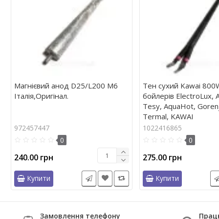
Магнієвий анод D25/L200 М6
Тен сухий Kawai 800
Італія,Оригінал.
бойлерів ElectroLux, 
Tesy, AquaHot, Gorenj
Termal, KAWAI
972457447
1022416865
0
0
240.00 грн
275.00 грн
Купити
Купити
Замовлення телефону
Прац