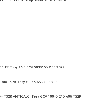
06 TR
Tesy EN3 GCV 503816D D06 TS2R
 D06 TS2R
Tesy GCR 502724D E31 EC
04 TS2R ANTICALC
Tesy GCV 10045 24D A06 TS2R