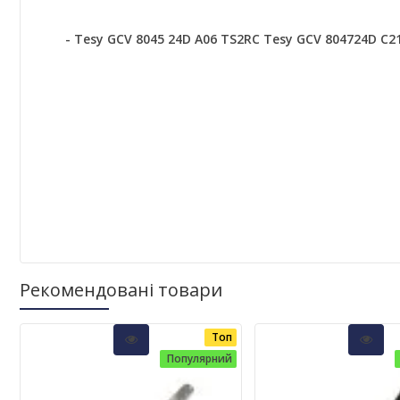
-
Tesy GCV 8045 24D A06 TS2RC
Tesy GCV 804724D C2
Рекомендовані товари
Топ
Популярний