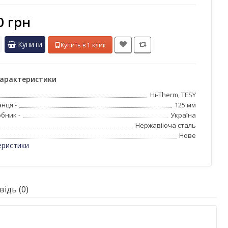
0 грн
Купити
Купить в 1 клик
характеристики
Hi-Therm, TESY
нця -
125 мм
бник -
Україна
Нержавіюча сталь
Нове
еристики
ідь (0)