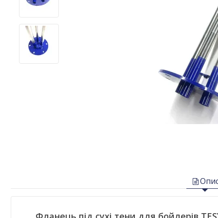
Опи
Фланець під сухі тени для бойлерів TES