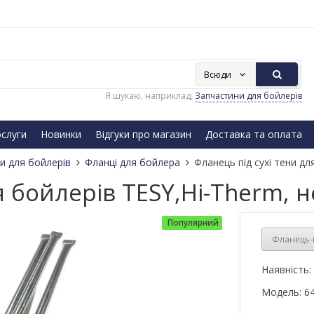
Всюди
Я шукаю, наприклад,
Запчастини для бойлерів
слуги
Новинки
Відгуки про магазин
Доставка та оплата
и для бойлерів
Фланці для бойлера
Фланець під сухі тени дл
я бойлерів TESY,Hi-Therm, 
Популярний
Фланець-к
Наявність:
Модель:
6