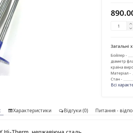
890.0
Загальні 
Бойлер -
діаметр фла
країна виро
Матеріал -
Стан -
Всі характ
с
Характеристики
Відгуки (0)
Питання - відпов
Y,Hi-Therm, нержавіюча сталь.