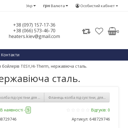
грн
Укр
Валюта
Особистий кабінет
+38 (097) 157-17-36
+38 (066) 573-46-70
0
heaters.kiev@gmail.com
Контакти
я бойлерів TESY,Hi-Therm, нержавіюча сталь.
нержавіюча сталь.
олба під сухі тіни для бойлера Electrolux, Termal, Fagor, нержавіюча сталь
Фланець-колба під сухі тіни, для хворіла ELE
В наявності
5
Відгуків: 0
48729746
Артикул:
648729746