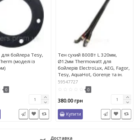
 для бойлера Tesy,
Тен сухий 800Вт L 320мм,
Therm (моделі із
Ø12мм Thermowatt для
ом)
бойлерів ElectroLux, AEG, Fagor,
Tesy, AquaHot, Gorenje та ін.
59547727
0
0
380.00 грн
Купити
Доставка