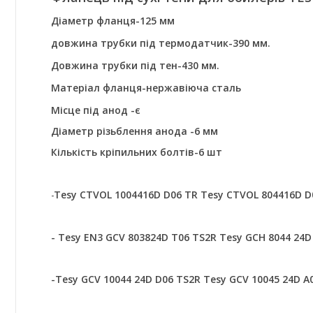
Діаметр фланця-125 мм
довжина трубки під термодатчик-390 мм.
Довжина трубки під тен-430 мм.
Матеріал фланця-нержавіюча сталь
Місце під анод -є
Діаметр різьблення анода -6 мм
Кількість кріпильних болтів-6 шт
Tesy
CTVOL 1004416D D06 TR
Tesy CTVOL 804416D D
-
-
Tesy EN3 GCV 803824D T06 TS2R Tesy GCH 8044 24D
-Tesy GCV 10044 24D D06 TS2R
Tesy GCV 10045 24D A