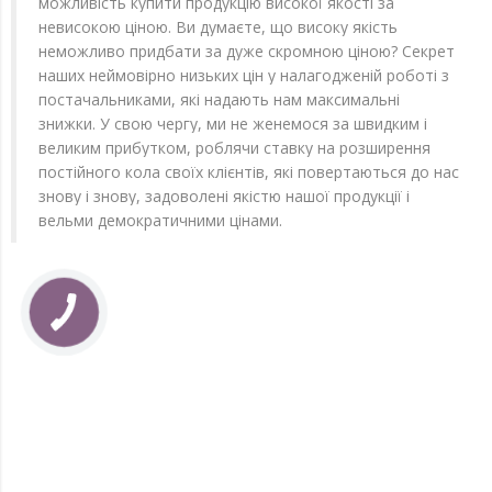
можливість купити продукцію високої якості за
невисокою ціною. Ви думаєте, що високу якість
неможливо придбати за дуже скромною ціною? Секрет
наших неймовірно низьких цін у налагодженій роботі з
постачальниками, які надають нам максимальні
знижки. У свою чергу, ми не женемося за швидким і
великим прибутком, роблячи ставку на розширення
постійного кола своїх клієнтів, які повертаються до нас
знову і знову, задоволені якістю нашої продукції і
вельми демократичними цінами.