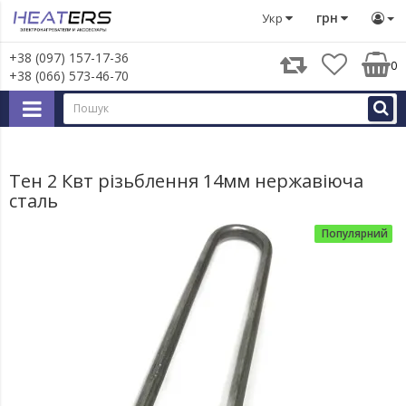
Тени
Тен 2 Квт різьблення 14мм нержавіюча сталь
грн
Укр
+38 (097) 157-17-36
0
+38 (066) 573-46-70
Тен 2 Квт різьблення 14мм нержавіюча
сталь
Популярний