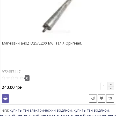
Магнієвий анод D25/L200 М6 Італія,Оригінал.
972457447
0
240.00 грн
Теги:
купить тэн электрический водяной
,
купить тэн водяной
,
водяной тэн
,
водяной тэн купить
,
купитьтэн в бочку для летнего