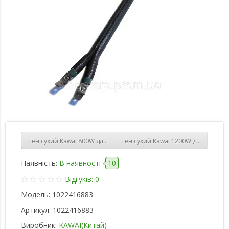
Тен сухий Kawai 800W для бойлерів ElectroLux, AEG, Fagor, Tesy, A
Тен сухий Kawai 1200W для бойлерів 
Наявність:
В наявності
10
Відгуків: 0
Модель:
1022416883
Артикул:
1022416883
Виробник:
KAWAI(Китай)