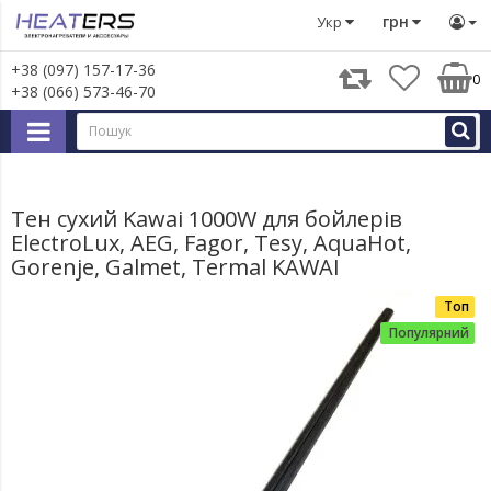
Запчастини для великої побутової техніки
Запчастини д
грн
Укр
+38 (097) 157-17-36
0
+38 (066) 573-46-70
Тен сухий Kawai 1000W для бойлерів
ElectroLux, AEG, Fagor, Tesy, AquaHot,
Gorenje, Galmet, Termal KAWAI
Топ
Популярний