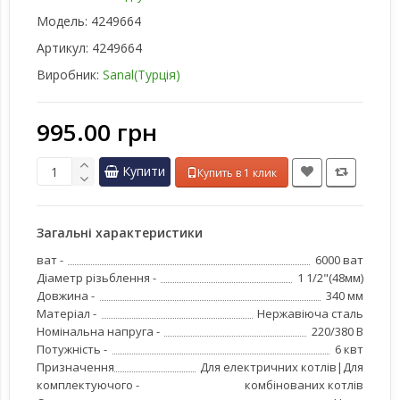
Модель:
4249664
Артикул:
4249664
Виробник:
Sanal(Турція)
995.00 грн
Купити
Купить в 1 клик
Загальні характеристики
ват -
6000 ват
Діаметр різьблення -
1 1/2"(48мм)
Довжина -
340 мм
Матеріал -
Нержавіюча сталь
Номінальна напруга -
220/380 В
Потужність -
6 квт
Призначення
Для електричних котлів|Для
комплектуючого -
комбінованих котлів