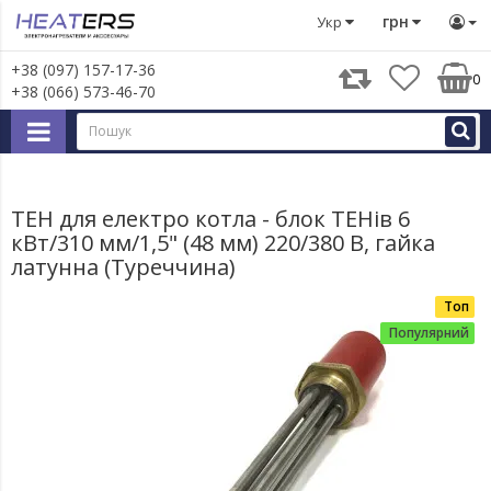
Тени
Блок тени
ТЕН для електро котла - блок ТЕНів 6 
грн
Укр
+38 (097) 157-17-36
0
+38 (066) 573-46-70
ТЕН для електро котла - блок ТЕНів 6
кВт/310 мм/1,5" (48 мм) 220/380 В, гайка
латунна (Туреччина)
Топ
Популярний