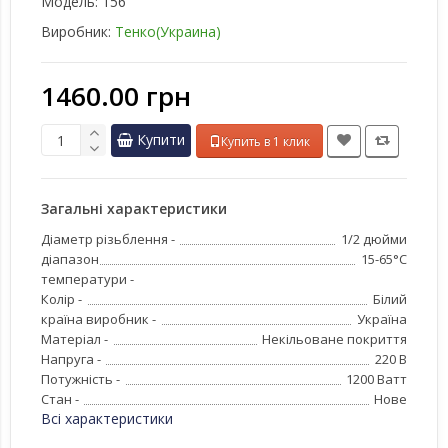
Модель:
156
Виробник:
Тенко(Украина)
1460.00 грн
Купити
Купить в 1 клик
Загальні характеристики
Діаметр різьблення -
1/2 дюйми
діапазон
15-65°C
температури -
Колір -
Білий
країна виробник -
Україна
Матеріал -
Некільоване покриття
Напруга -
220 В
Потужність -
1200 Ватт
Стан -
Нове
Всі характеристики