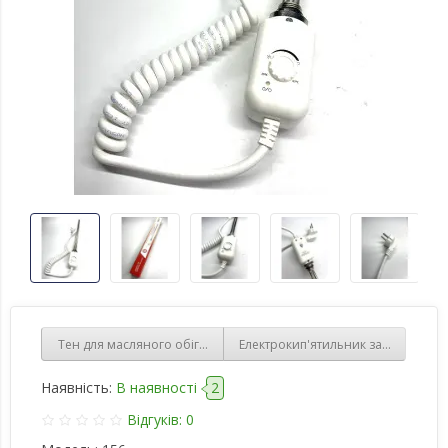
Тен для масляного обігрівача 2000W L=350mm D різьблення=1 1/
Електрокип'ятильник занурювальний
Наявність:
В наявності
2
Відгуків: 0