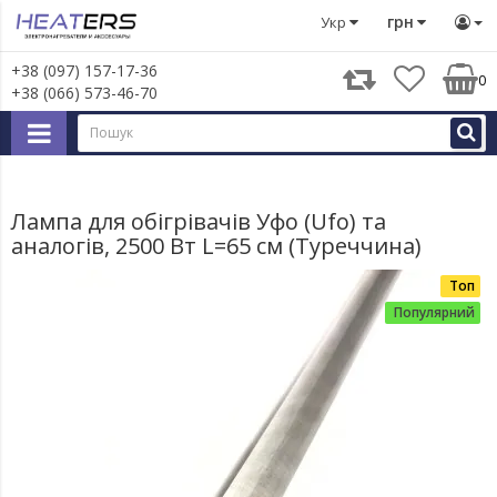
Запчастини для дрібної побутової техніки
«Запчастини т
грн
Укр
+38 (097) 157-17-36
0
+38 (066) 573-46-70
Лампа для обігрівачів Уфо (Ufo) та
аналогів, 2500 Вт L=65 см (Туреччина)
Топ
Популярний