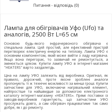
Питання - відповідь (0)
Лампа для обігрівачів Уфо (Ufo) та 
аналогів, 2500 Вт L=65 см
Основою будь-якого інфрачервоного обігрівача є 
спеціальна лампа. Цей простий, але ефективний пристрій 
перетворює електричну енергію на теплову. Лампа УФО є 
основним компонентом, який може вийти з ладу нагрівача. 
Якщо вона перегорає, то зазвичай не ремонтується, а 
змінюється цілком. Купити лампу УФО в інтернет-магазині 
"HEATERS" варто заздалегідь.
Ціна на лампу УФО залежить від виробника. Оригінал, як 
правило, дорожчий, проте якісне зроблені аналоги 
пропонують ті ж технічні можливості за менші гроші. Купити 
запчастини для УФО, включаючи нагрівальний елемент, 
найпростіше та найшвидше за допомогою електронного 
каталогу інтернет-магазину «HEATERS». Прямі поставки із 
заводів-виробників гарантують, що запчастини УФО 
прослужать довго, а сам обігрівач працюватиме так само 
добре, як і до ремонту.