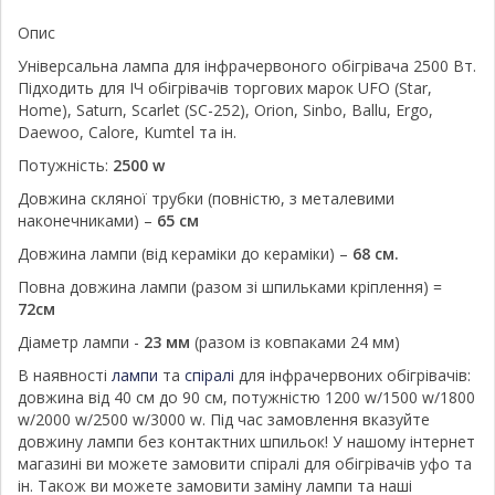
Опис
Універсальна лампа для інфрачервоного обігрівача 2500 Вт.
Підходить для ІЧ обігрівачів торгових марок UFO (Star,
Home), Saturn, Scarlet (SC-252), Orion, Sinbo, Ballu, Ergo,
Daewoo, Calore, Kumtel та ін.
Потужність:
2500 w
Довжина скляної трубки (повністю, з металевими
наконечниками) –
65 см
Довжина лампи (від кераміки до кераміки) –
68 см.
Повна довжина лампи (разом зі шпильками кріплення) =
72см
Діаметр лампи -
23 мм
(разом із ковпаками 24 мм)
В наявності
лампи
та
спіралі
для інфрачервоних обігрівачів:
довжина від 40 см до 90 см, потужністю 1200 w/1500 w/1800
w/2000 w/2500 w/3000 w. Під час замовлення вказуйте
довжину лампи без контактних шпильок! У нашому інтернет
магазині ви можете замовити спіралі для обігрівачів уфо та
ін. Також ви можете замовити заміну лампи та наші