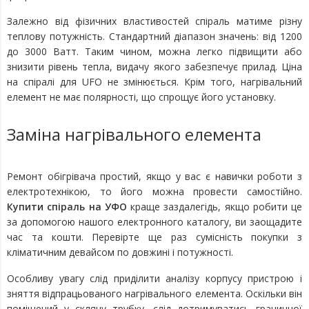
Залежно від фізичних властивостей спіраль матиме різну
теплову потужність. Стандартний діапазон значень: від 1200
до 3000 Ватт. Таким чином, можна легко підвищити або
знизити рівень тепла, видачу якого забезпечує прилад.
Ціна
на спіралі для UFO
не змінюється. Крім того, нагрівальний
елемент не має полярності, що спрощує його установку.
Заміна нагрівального елемента
Ремонт обігрівача простий, якщо у вас є навички роботи з
електротехнікою, то його можна провести самостійно.
Купити спіраль на УФО
краще заздалегідь, якщо робити це
за допомогою нашого електронного каталогу, ви заощадите
час та кошти. Перевірте ще раз сумісність покупки з
кліматичним девайсом по довжині і потужності.
Особливу увагу слід приділити аналізу корпусу пристрою і
зняття відпрацьованого нагрівального елемента. Оскільки він
поміщений у скляну трубку, слід дотримуватись граничної