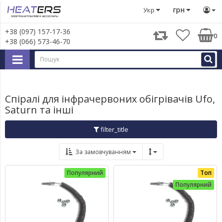
Запчастини для дрібної побутової техніки
«Запчастини т
грн
Укр
+38 (097) 157-17-36
0
+38 (066) 573-46-70
Спіралі для інфрачервоних обігрівачів Ufo,
Saturn та інші
filter_title
За замовчуванням
Популярний
Топ
Популярний