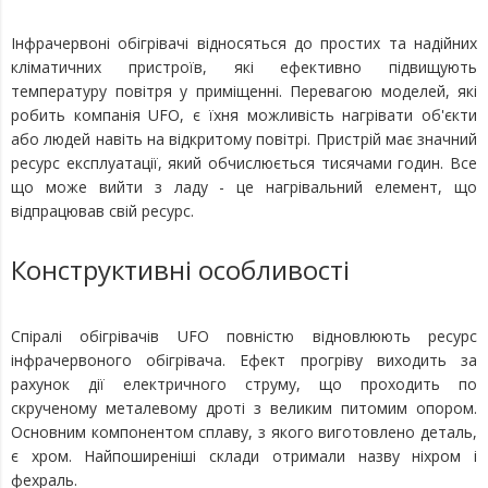
Інфрачервоні обігрівачі відносяться до простих та надійних
кліматичних пристроїв, які ефективно підвищують
температуру повітря у приміщенні. Перевагою моделей, які
робить компанія UFO, є їхня можливість нагрівати об'єкти
або людей навіть на відкритому повітрі. Пристрій має значний
ресурс експлуатації, який обчислюється тисячами годин. Все
що може вийти з ладу - це нагрівальний елемент, що
відпрацював свій ресурс.
Конструктивні особливості
Спіралі обігрівачів UFO
повністю відновлюють ресурс
інфрачервоного обігрівача. Ефект прогріву виходить за
рахунок дії електричного струму, що проходить по
скрученому металевому дроті з великим питомим опором.
Основним компонентом сплаву, з якого виготовлено деталь,
є хром. Найпоширеніші склади отримали назву ніхром і
фехраль.