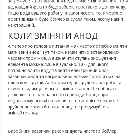
загрожує. Якщо насичення води сіллю є мінімальним, то й
відповідний фільтр буде зайвою приставкою до приладу.
Якщо вода вашого району низької якості, то, ймовірно,
ефективнішим буде бойлер із сухим тіном, якому накип
не страшний.
КОЛИ ЗМІНЯТИ АНОД
А тепер про головне питання – як часто потрібно міняти
магнієвий анод? Тут також немає чітко встановлених
часових проміжків. А визначити ступінь зношування
елемента можна лише візуально. Так, для цього
потрібно злити воду та зняти електричний блок –
зазвичай анод та нагрівальний елемент кріпляться на
одній конструкції. Але, повірте, ця трудомістка робота
окупиться, якщо вчасно заміните анод. Це набагато
дешевше, ніж заміна всього приладу! І якщо при
візуальному огляді ви виявите, що магнієве покриття
зруйноване хоча б наполовину, не роздумуйте –
змінюйте анод.
Виробники зазвичай рекомендують чистити бойлер