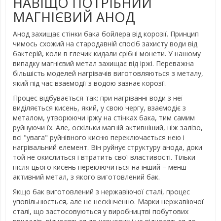
НАВІЩО ПОТРІБНИЙ
МАГНІЄВИЙ АНОД
Анод захищає стінки бака бойлера від корозії. Принцип
чимось схожий на стародавній спосіб захисту води від
бактерій, коли в глечик кидали срібні монети. У нашому
випадку магнієвий метал захищає від іржі. Переважна
більшість моделей нагрівачів виготовляються з металу,
який під час взаємодії з водою зазнає корозії.
Процес відбувається так: при нагріванні води з неї
виділяється кисень, який, у свою чергу, взаємодіє з
металом, утворюючи іржу на стінках бака, тим самим
руйнуючи їх. Але, оскільки магній активніший, ніж залізо,
всі "увага" руйнівного кисню переключається нею і
нагрівальний елемент. Він руйнує структуру анода, доки
той не окислиться і втратить свої властивості. Тільки
після цього кисень переключиться на інший – менш
активний метал, з якого виготовлений бак.
Якщо бак виготовлений з нержавіючої сталі, процес
уповільнюється, але не нескінченно. Марки нержавіючої
сталі, що застосовуються у виробництві побутових