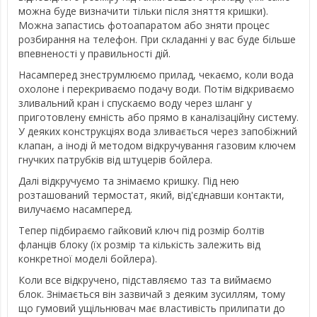
можна буде визначити тільки після зняття кришки).
Можна запастись фотоапаратом або зняти процес
розбирання на телефон. При складанні у вас буде більше
впевненості у правильності дій.
Насамперед знеструмлюємо прилад, чекаємо, коли вода
охолоне і перекриваємо подачу води. Потім відкриваємо
зливальний кран і спускаємо воду через шланг у
приготовлену ємність або прямо в каналізаційну систему.
У деяких конструкціях вода зливається через запобіжний
клапан, а іноді й методом відкручування газовим ключем
гнучких патрубків від штуцерів бойлера.
Далі відкручуємо та знімаємо кришку. Під нею
розташований термостат, який, від'єднавши контакти,
вилучаємо насамперед.
Тепер підбираємо гайковий ключ під розмір болтів
фланців блоку (їх розмір та кількість залежить від
конкретної моделі бойлера).
Коли все відкручено, підставляємо таз та виймаємо
блок. Знімається він зазвичай з деяким зусиллям, тому
що гумовий ущільнювач має властивість прилипати до