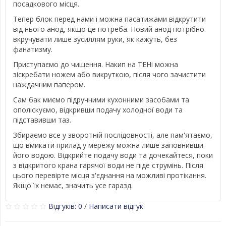
посадкового місця.
Тепер блок перед нами і можна пасатижами відкрутити
від нього анод, якщо це потреба. Новий анод потрібно
вкручувати лише зусиллям руки, як кажуть, без
фанатизму.
Приступаємо до чищення. Накип на ТЕНі можна
зіскребати ножем або викруткою, після чого зачистити
наждачним папером.
Сам бак миємо підручними кухонними засобами та
ополіскуємо, відкривши подачу холодної води та
підставивши таз.
Збираємо все у зворотній послідовності, але пам'ятаємо,
що вмикати прилад у мережу можна лише заповнивши
його водою. Відкрийте подачу води та дочекайтеся, поки
з відкритого крана гарячої води не піде струмінь. Після
цього перевірте місця з'єднання на можливі протікання.
Якщо їх немає, значить усе гаразд.
Відгуків: 0
/
Написати відгук