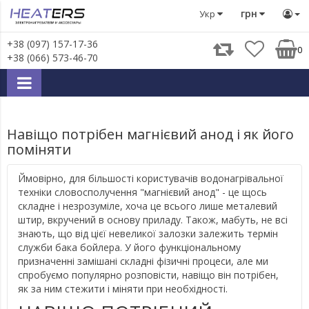
Блог
Новини
Анонси
Навіщо потрібен магнієвий ано
грн
Укр
+38 (097) 157-17-36
0
+38 (066) 573-46-70
Навіщо потрібен магнієвий анод і як його
поміняти
Ймовірно, для більшості користувачів водонагрівальної
техніки словосполучення "магнієвий анод" - це щось
складне і незрозуміле, хоча це всього лише металевий
штир, вкручений в основу приладу. Також, мабуть, не всі
знають, що від цієї невеликої залозки залежить термін
служби бака бойлера. У його функціональному
призначенні замішані складні фізичні процеси, але ми
спробуємо популярно розповісти, навіщо він потрібен,
як за ним стежити і міняти при необхідності.