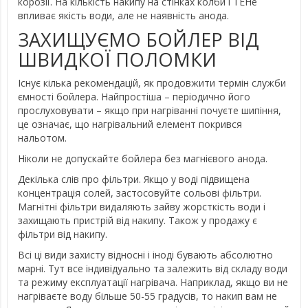
корозії. На кількість накипу на стінках колби і ТЕНе
впливає якість води, але не наявність анода.
ЗАХИЩУЄМО БОЙЛЕР ВІД
ШВИДКОЇ ПОЛОМКИ
Існує кілька рекомендацій, як продовжити термін служби
ємності бойлера. Найпростіша – періодично його
прослуховувати – якщо при нагріванні почуєте шипіння,
це означає, що нагрівальний елемент покрився
нальотом.
Ніколи не допускайте бойлера без магнієвого анода.
Декілька слів про фільтри. Якщо у воді підвищена
концентрація солей, застосовуйте сольові фільтри.
Магнітні фільтри видаляють зайву жорсткість води і
захищають пристрій від накипу. Також у продажу є
фільтри від накипу.
Всі ці види захисту відносні і іноді бувають абсолютно
марні. Тут все індивідуально та залежить від складу води
та режиму експлуатації нагрівача. Наприклад, якщо ви не
нагріваєте воду більше 50-55 градусів, то накип вам не