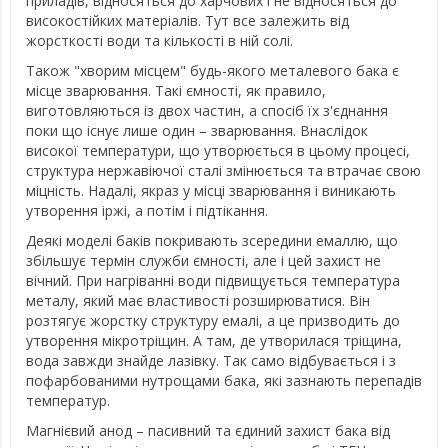
приладів, відносяться до харчових і не відносяться до
високостійких матеріалів. Тут все залежить від
жорсткості води та кількості в ній солі.
Також "хворим місцем" будь-якого металевого бака є
місце зварювання. Такі ємності, як правило,
виготовляються із двох частин, а спосіб їх з'єднання
поки що існує лише один – зварювання. Внаслідок
високої температури, що утворюється в цьому процесі,
структура нержавіючої сталі змінюється та втрачає свою
міцність. Надалі, якраз у місці зварювання і виникають
утворення іржі, а потім і підтікання.
Деякі моделі баків покривають зсередини емаллю, що
збільшує термін служби ємності, але і цей захист не
вічний. При нагріванні води підвищується температура
металу, який має властивості розширюватися. Він
розтягує жорстку структуру емалі, а це призводить до
утворення мікротріщин. А там, де утворилася тріщина,
вода завжди знайде лазівку. Так само відбувається і з
пофарбованими нутрощами бака, які зазнають перепадів
температур.
Магнієвий анод – пасивний та єдиний захист бака від