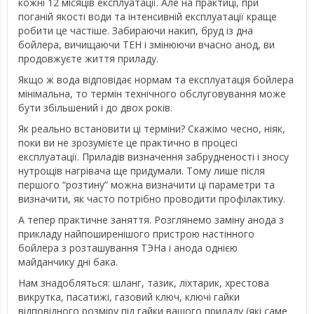
кожні 12 місяців експлуатації. Але на практиці, при
поганій якості води та інтенсивній експлуатації краще
робити це частіше. Забираючи накип, бруд із дна
бойлера, вичищаючи ТЕН і змінюючи вчасно анод, ви
продовжуєте життя приладу.
Якщо ж вода відповідає нормам та експлуатація бойлера
мінімальна, то термін технічного обслуговування може
бути збільшений і до двох років.
Як реально встановити ці терміни? Скажімо чесно, ніяк,
поки ви не зрозумієте це практично в процесі
експлуатації. Приладів визначення забрудненості і зносу
нутрощів нагрівача ще придумали. Тому лише після
першого “розтину” можна визначити ці параметри та
визначити, як часто потрібно проводити профілактику.
А тепер практичне заняття. Розглянемо заміну анода з
прикладу найпоширенішого пристрою настінного
бойлера з розташування ТЭНа і анода однією
майданчику дні бака.
Нам знадобляться: шланг, тазик, ліхтарик, хрестова
викрутка, пасатижі, газовий ключ, ключі гайки
відповідного розміру під гайки вашого приладу (які саме