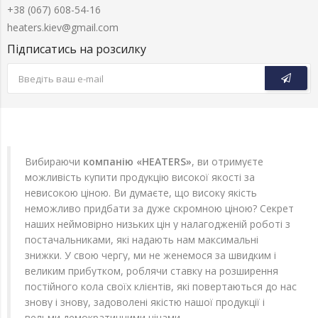
+38 (067) 608-54-16
heaters.kiev@gmail.com
Підписатись на розсилку
Вибираючи
компанію «HEATERS»
, ви отримуєте
можливість купити продукцію високої якості за
невисокою ціною. Ви думаєте, що високу якість
неможливо придбати за дуже скромною ціною? Секрет
наших неймовірно низьких цін у налагодженій роботі з
постачальниками, які надають нам максимальні
знижки. У свою чергу, ми не женемося за швидким і
великим прибутком, роблячи ставку на розширення
постійного кола своїх клієнтів, які повертаються до нас
знову і знову, задоволені якістю нашої продукції і
вельми демократичними цінами.