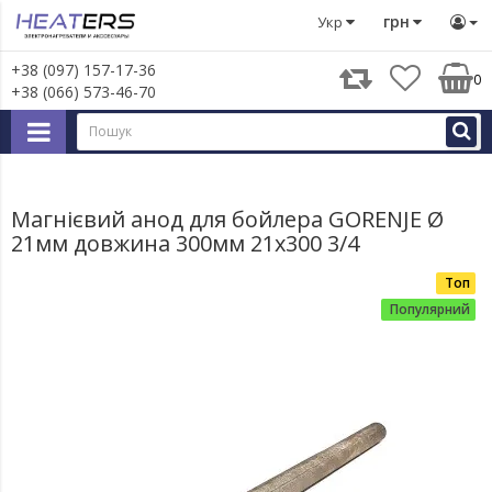
Запчастини для великої побутової техніки
Запчастини д
грн
Укр
+38 (097) 157-17-36
0
+38 (066) 573-46-70
Магнієвий анод для бойлера GORENJE ‎Ø‎
21мм довжина 300мм 21х300 3/4
Топ
Популярний