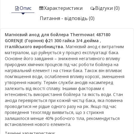
Опис
Характеристики
Відгуки (0)
Питання - відповідь (0)
Магнієвий анод для бойлера Thermowat 487180
GORENJE (Горіння) ф21 300 гайка 3/4 дюйма
,
італійського виробництва.
Магнієвий анод є витратним
матеріалом, що руйнується у процесі експлуатації бака.
Основне його завдання – зниження негативного впливу
природних хімічних процесів під час роботи бойлера на
нагрівальний елемент і на стінки бака. Також він впливає
пом'якшення води, ослаблення впливу корозії, зменшення
утворення накипу. Термін служби анодів насамперед
залежить від якості сплаву. Іншими факторами є
інтенсивність використання бойлера та якість води. Стан
анода перевіряється при кожній чистці бака, яка повинна
проводитися не рідше одного разу на рік. Якщо під час
проведення техогляду виявиться, що з стрижня
залишилося менше 40% робочого тіла, рекомендується
встановлення нового елемента.
Технічні характеристики: