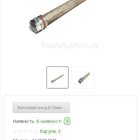
Магнієвий анод ‎Ø‎ 26мм довжина 210мм MG 26х210/М6х210
Наявність:
В наявності
3
Відгуків: 0