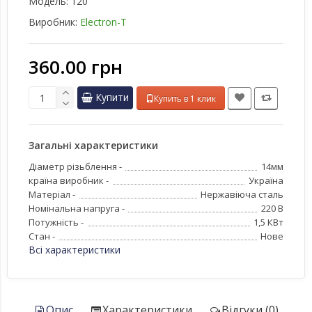
Модель:
120
Виробник:
Electron-T
360.00 грн
Купити
Купить в 1 клик
Загальні характеристики
Діаметр різьблення -
14мм
країна виробник -
Україна
Матеріал -
Нержавіюча сталь
Номінальна напруга -
220 В
Потужність -
1,5 КВт
Стан -
Нове
Всі характеристики
Опис
Характеристики
Відгуки (0)