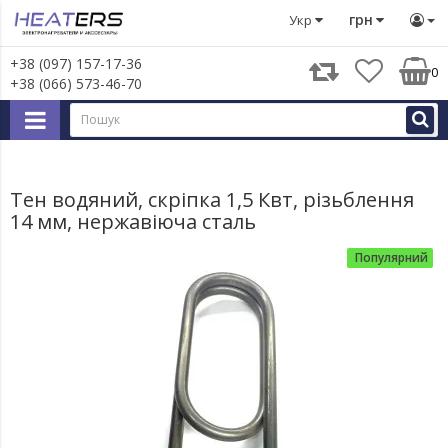
Тени
Тен водяний, скріпка 1,5 Квт, різьблення 14 мм, н
грн
Укр
+38 (097) 157-17-36
0
+38 (066) 573-46-70
Тен водяний, скріпка 1,5 Квт, різьблення
14 мм, нержавіюча сталь
Популярний