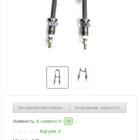
Тен оребрений повітряний, 2 КВт М-подібний, 220В, різьба 16 м
Тен водяний, скріпка 2,5 Квт, різь
Наявність:
В наявності
10
Відгуків: 0