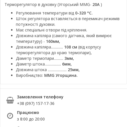
Терморегулятор в духовку (Угорський MMG-
20A
)
Регулювання температури від
0-320 °C.
Шток регулятора вставляється в перемикач режимів
потужності духовки.
Має спеціальні отвори під кріплення.
Довжина капіляра (самого датчика, який вимірює
температуру) -
160мм,
Довжина капіляра..............
108 см
(від корпусу
терморегулятора до краю термопари),
Діаметр термопари...........
3мм,
Діаметр штока...................
6мм,
Довжина штока ......................
25мм,
Виробництво:
MMG Угорщина.
Замовлення телефону
+38 (097) 157-17-36
Працюємо
з 8:00 до 20:00