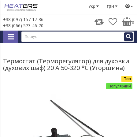
Запчастини для великої побутової техніки
Запчастини д
грн
Укр
+38 (097) 157-17-36
0
+38 (066) 573-46-70
Термостат (Терморегулятор) для духовки
(духових шаф) 20 A 50-320 *С (Угорщина)
Топ
Популярний