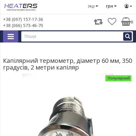
Запчастини для великої побутової техніки
Запчастини д
грн
Укр
+38 (097) 157-17-36
0
+38 (066) 573-46-70
Капілярний термометр, діаметр 60 мм, 350
градусів, 2 метри капіляр
Популярний