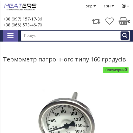
Запчастини для великої побутової техніки
Запчастини д
грн
Укр
+38 (097) 157-17-36
0
+38 (066) 573-46-70
Термометр патронного типу 160 градусів
Популярний