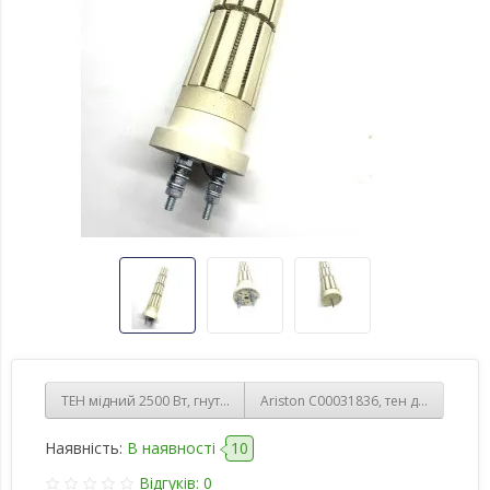
ТЕН мідний 2500 Вт, гнутий на різьбленні 1¼ (42мм) Thermowat( Іт
Ariston C00031836, тен для бойлера 
Наявність:
В наявності
10
Відгуків: 0