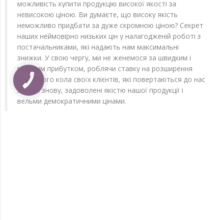
можливість купити продукцію високої якості за
невисокою ціною. Ви думаєте, що високу якість
неможливо придбати за дуже скромною ціною? Секрет
наших неймовірно низьких цін у налагодженій роботі з
постачальниками, які надають нам максимальні
знижки. У свою чергу, ми не женемося за швидким і
великим прибутком, роблячи ставку на розширення
постійного кола своїх клієнтів, які повертаються до нас
знову і знову, задоволені якістю нашої продукції і
вельми демократичними цінами.