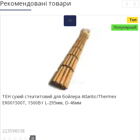
Рекомендовані товари
Топ
Популярний
ТЕН сухий стеатитовий для бойлера Atlantic/Thermex
ER001500T, 1500Вт L-295мм, D-46мм
223598538
0