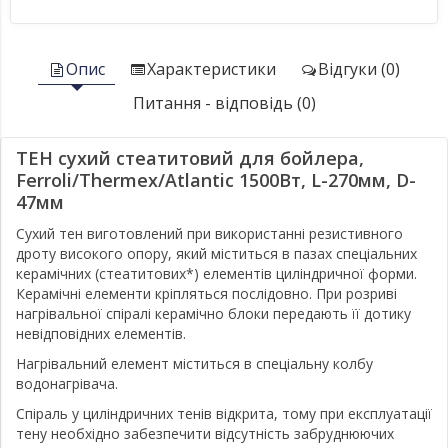
Опис
Характеристики
Відгуки (0)
Питання - відповідь (0)
ТЕН сухий стеатитовий для бойлера,
Ferroli/Thermex/Atlantic 1500Вт, L-270мм, D-
47мм
Сухий тен виготовлений при використанні резистивного
дроту високого опору, який міститься в пазах спеціальних
керамічних (стеатитових*) елементів циліндричної форми.
Керамічні елементи кріпляться послідовно. При розриві
нагрівальної спіралі керамічно блоки передають її дотику
невідповідних елементів.
Нагрівальний елемент міститься в спеціальну колбу
водонагрівача.
Спіраль у циліндричних тенів відкрита, тому при експлуатації
тену необхідно забезпечити відсутність забруднюючих