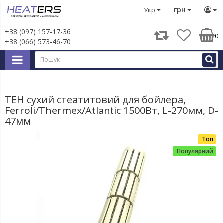
Запчастини для великої побутової техніки
Запчастини д
грн
Укр
+38 (097) 157-17-36
0
+38 (066) 573-46-70
ТЕН сухий стеатитовий для бойлера,
Ferroli/Thermex/Atlantic 1500Вт, L-270мм, D-
47мм
Топ
Популярний