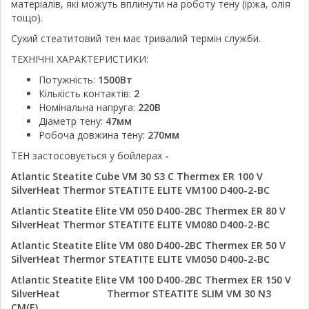
матеріалів, які можуть вплинути на роботу тену (іржа, олія
тощо).
Сухий стеатитовий тен має тривалий термін служби.
ТЕХНІЧНІ ХАРАКТЕРИСТИКИ:
Потужність:
1500Вт
Кількість контактів:
2
Номінальна напруга:
220В
Діаметр тену:
47мм
Робоча довжина тену:
270мм
ТЕН застосовується у бойлерах
-
Atlantic Steatite Cube VM 30 S3 C Thermex ER 100 V
SilverHeat
Thermor STEATITE ELITE VM100 D400-2-BC
Atlantic Steatite Elite VM 050 D400-2BC
Thermex ER 80 V
SilverHeat
Thermor STEATITE ELITE VM080 D400-2-BC
Atlantic Steatite Elite VM 080 D400-2BC
Thermex ER 50 V
SilverHeat
Thermor STEATITE ELITE VM050 D400-2-BC
Atlantic Steatite Elite VM 100 D400-2BC
Thermex ER 150 V
SilverHeat
Thermor STEATITE SLIM VM 30 N3
CM(E)