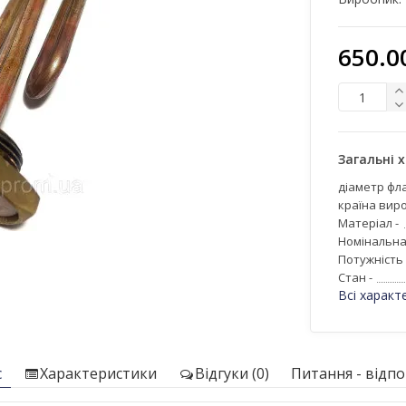
650.0
Загальні 
діаметр фла
країна виро
Матеріал -
Номінальна
Потужність 
Стан -
Всі характ
с
Характеристики
Відгуки (0)
Питання - відпов