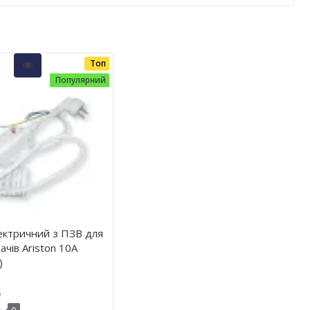
Топ
Популярний
ектричний з ПЗВ для
ачів Ariston 10А
)
5