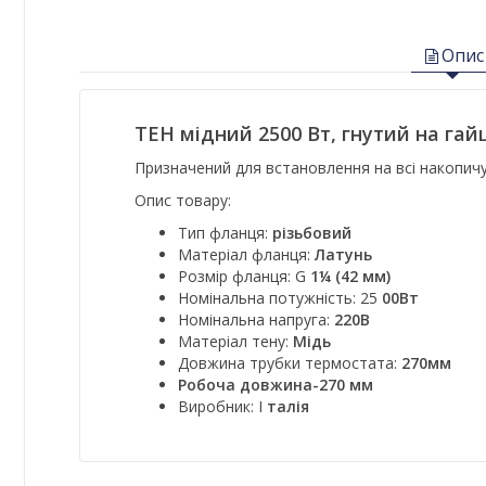
Опис
ТЕН мідний 2500 Вт, гнутий на гайц
Призначений для встановлення на всі накопичу
Опис товару:
Тип фланця:
різьбовий
Матеріал фланця:
Латунь
Розмір фланця: G
1¼ (42 мм)
Номінальна потужність: 25
00Вт
Номінальна напруга:
220В
Матеріал тену:
Мідь
Довжина трубки термостата:
270мм
Робоча довжина-270 мм
Виробник: І
талія