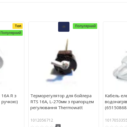
Топ
Популярний
Популярний
16A R з
Терморегулятор для бойлера
Кабель ел
з ручкою)
RTS 16А, L-270мм з прапорцем
водонагрів
регулювання Thermowatt
(65150868
1012056712
101705335