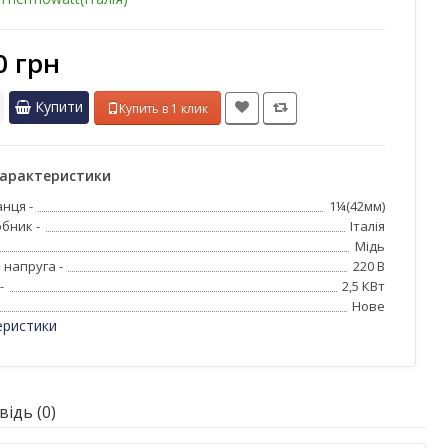
0 грн
Купити
Купить в 1 клик
характеристики
нця -
1¼(42мм)
бник -
Італія
Мідь
 напруга -
220 В
-
2,5 КВт
Нове
еристики
ідь (0)