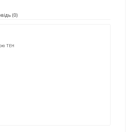
відь (0)
вою ТЕН