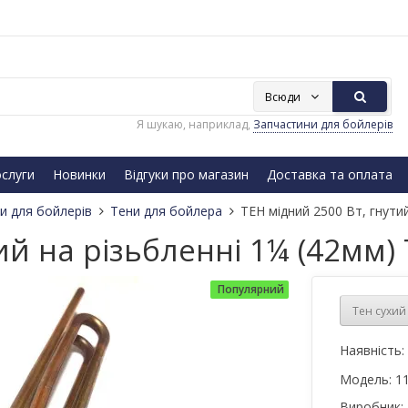
Всюди
Я шукаю, наприклад,
Запчастини для бойлерів
слуги
Новинки
Відгуки про магазин
Доставка та оплата
и для бойлерів
Тени для бойлера
ТЕН мідний 2500 Вт, гнутий
ий на різьбленні 1¼ (42мм) 
Популярний
Тен сухий
Наявність:
Модель:
1
Виробник: