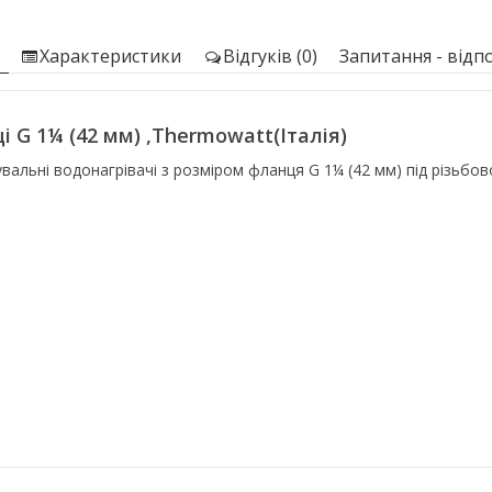
Характеристики
Відгуків (0)
Запитання - відпо
і G 1¼ (42 мм) ,Thermowatt(Італія)
вальні водонагрівачі з розміром фланця G 1¼ (42 мм) під різьбо