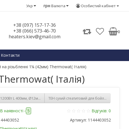
грн
Укр
Валюта
Особистий кабінет
+38 (097) 157-17-36
+38 (066) 573-46-70
0
heaters.kiev@gmail.com
Контакти
 на різьбленні 1¼ (42мм) Thermowat( Італія)
Thermowat( Італія)
 1200Вт L 400мм, Ø12мм Thermowatt для бойлерів ElectroLux, AEG, Fagor, Tes
ТЕН сухий стеатитовий для бойлера, Ferroli/Th
В наявності
5
Відгуків: 0
144403052
Артикул:
1144403052
Thermowatt(Італія)