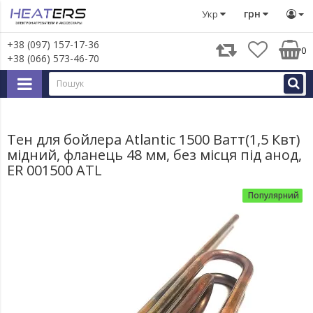
Запчастини для великої побутової техніки
Запчастини д
грн
Укр
+38 (097) 157-17-36
0
+38 (066) 573-46-70
Тен для бойлера Atlantic 1500 Ватт(1,5 Квт)
мідний, фланець 48 мм, без місця під анод,
ER 001500 ATL
Популярний