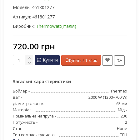
Модель:
461801277
Артикул:
461801277
Виробник:
Thermowatt(Італія)
720.00 грн
Купити
Купить в 1 клик
Загальні характеристики
Бойлер -
Thermex
ват -
2000 W (1300+700 W)
діаметр фланця -
63 мм
Матеріал -
Мідь
Номінальна напруга -
230
Потужність -
2
Стан -
Нове
Тип комплектуючого -
ТЕН