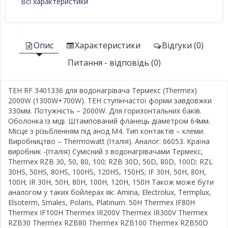
Всі характеристики
Опис
Характеристики
Відгуки (0)
Питання - відповідь (0)
ТЕН RF 3401336 для водонагрівача Термекс (Thermex)
2000W (1300W+700W). ТЕН ступінчастої форми завдовжки
330мм. Потужність – 2000W. Для горизонтальних баків.
Оболонка із міді. Штампований фланець діаметром 64мм.
Місце з різьбленням під анод М4. Тип контактів – клеми.
Виробництво – Thermowatt (Італія). Аналог: 66053. Країна
виробник -(Італія) Сумісний з водонагрівачами Термекс,
Thermex RZB 30, 50, 80, 100; RZB 30D, 50D, 80D, 100D; RZL
30HS, 50HS, 80HS, 100HS, 120HS, 150HS; IF 30H, 50H, 80H,
100H; IR 30H, 50H, 80H, 100H, 120H, 150H Також може бути
аналогом у таких бойлерах як: Amina, Electrolux, Termplux,
Elsoterm, Smales, Polaris, Platinum. 50H Thermex IF80H
Thermex IF100H Thermex IR200V Thermex IR300V Thermex
RZB30 Thermex RZB80 Thermex RZB100 Thermex RZB50D