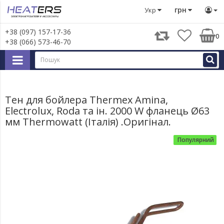
Запчастини для великої побутової техніки
Запчастини д
грн
Укр
+38 (097) 157-17-36
0
+38 (066) 573-46-70
Тен для бойлера Thermex Amina,
Electrolux, Roda та ін. 2000 W фланець Ø63
мм Thermowatt (Італія) .Оригінал.
Популярний