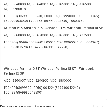
AQ003640000 AQ003640016 AQ003650017 AQ003650000
AQ003660018
F000364( 869990003640) F000364( 869990003640) F000365(
869990003650) F000365( 869990003650) F0003660
Ariston P15
Ariston P15S
Ariston P15S
WirlpooL Perlina10 SP
AQ003660000 AQ003670000 AQ003670019 AQ042250936
F000366( 869990003660) F000367( 869990003670) F000367(
869990003670) F004225( 869990042250)
WirlpooL Perlina10 ST
Wirlpool Perlina15 ST
WirlpooL
Perlina15 SP
AQ042260937 AQ042240935 AQ042890000
F004226(869990042260) 004224(869990042240)
F004289(869990042890)
Рекомендовані товари