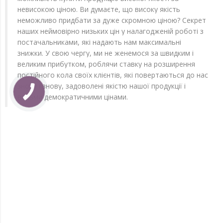
невисокою ціною. Ви думаєте, що високу якість
неможливо придбати за дуже скромною ціною? Секрет
наших неймовірно низьких цін у налагодженій роботі з
постачальниками, які надають нам максимальні
знижки. У свою чергу, ми не женемося за швидким і
великим прибутком, роблячи ставку на розширення
постійного кола своїх клієнтів, які повертаються до нас
знову і знову, задоволені якістю нашої продукції і
вельми демократичними цінами.