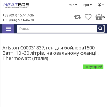
Запчастини для великої побутової техніки
Запчастини д
грн
Укр
+38 (097) 157-17-36
0
+38 (066) 573-46-70
Ariston C00031837,тен для бойлера1500
Ватт, 10 -30 літрів, на овальному фланці ,
Thermowatt (Італія)
Популярний