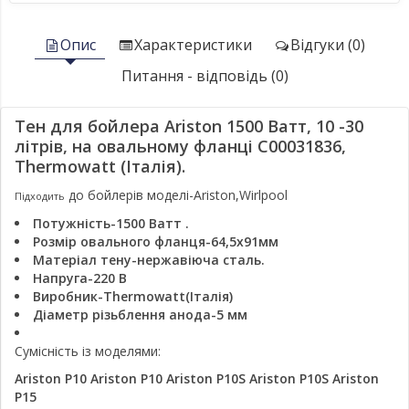
Опис
Характеристики
Відгуки (0)
Питання - відповідь (0)
Тен для бойлера Ariston 1500 Ватт, 10 -30
літрів, на овальному фланці C00031836,
Thermowatt (Італія).
до бойлерів моделі-Ariston,Wirlpool
Підходить
Потужність-1500 Ватт
.
Розмір овального фланця-64,5x91мм
Матеріал тену-нержавіюча сталь.
Напруга-220 В
Виробник-Thermowatt(Італія)
Діаметр різьблення анода-5 мм
Сумісність із моделями:
Ariston P10
Ariston P10
Ariston P10S
Ariston P10S
Ariston
P15