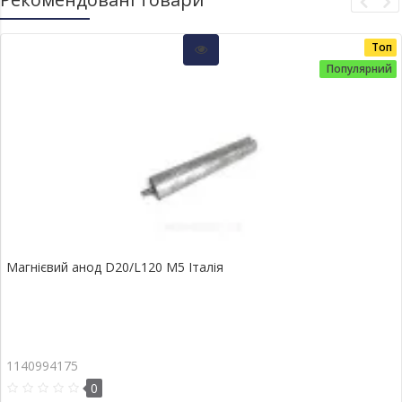
Топ
Популярний
Магнієвий анод D20/L120 М5 Італія
1140994175
0