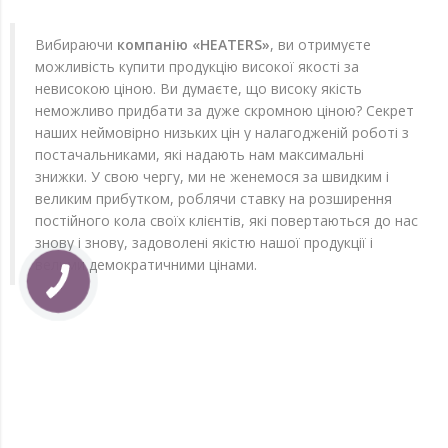
Вибираючи
компанію «HEATERS»
, ви отримуєте
можливість купити продукцію високої якості за
невисокою ціною. Ви думаєте, що високу якість
неможливо придбати за дуже скромною ціною? Секрет
наших неймовірно низьких цін у налагодженій роботі з
постачальниками, які надають нам максимальні
знижки. У свою чергу, ми не женемося за швидким і
великим прибутком, роблячи ставку на розширення
постійного кола своїх клієнтів, які повертаються до нас
знову і знову, задоволені якістю нашої продукції і
вельми демократичними цінами.
КНОПКА
ЗВ'ЯЗКУ