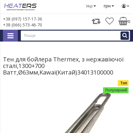
Запчастини для великої побутової техніки
Запчастини д
грн
Укр
+38 (097) 157-17-36
0
+38 (066) 573-46-70
Тен для бойлера Thermex, з нержавіючої
сталі,1300+700
Ватт,Ø63мм,Kawai(Китай)34013100000
Топ
Популярний