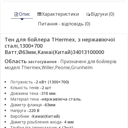
Опис
Характеристики
Відгуки (0)
Питання - відповідь (0)
Тен для бойлера THermex, з нержавіючої
сталі,1300+700
Ватт,Ø63мм,Kawai(Китай)34013100000
Область
Призначені для бойлерів
застосування
-
моделі Thermex,Willer,Peonie,Grunhelm
Потужність
-2 кВт (1300+700)
Кількість тенів
-2 шт
Довжина тена
-310 мм.
Матеріал тена
-нержавіюча сталь.
Діаметр фланця
-63мм
Напруга
-220 В
Виробник
-Kawai(Китай)
Діаметр різьблення анода-
4 мм
Трубки під термодатчик
є (2шт).