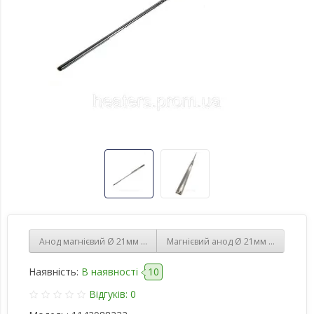
Анод магнієвий ‎Ø‎ 21мм довжина 210мм 21х210/М5х10 Італія,Ориг
Магнієвий анод ‎Ø‎ 21мм довжина 2
Наявність:
В наявності
10
Відгуків: 0