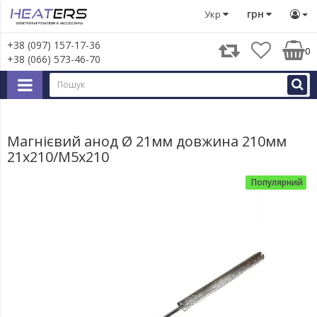
Запчастини для великої побутової техніки
Запчастини д
грн
Укр
+38 (097) 157-17-36
0
+38 (066) 573-46-70
Магнієвий анод ‎Ø‎ 21мм довжина 210мм
21х210/М5х210
Популярний