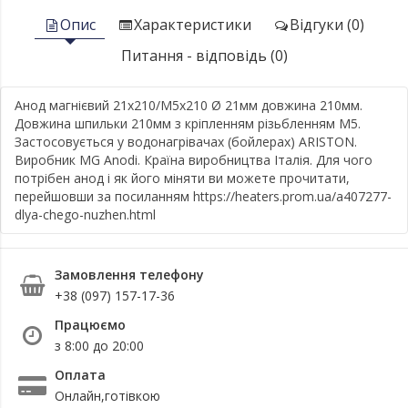
Опис
Характеристики
Відгуки (0)
Питання - відповідь (0)
Анод магнієвий 21х210/М5х210 Ø 21мм довжина 210мм.
Довжина шпильки 210мм з кріпленням різьбленням М5.
Застосовується у водонагрівачах (бойлерах) ARISTON.
Виробник MG Anodi. Країна виробництва Італія. Для чого
потрібен анод і як його міняти ви можете прочитати,
перейшовши за посиланням https://heaters.prom.ua/a407277-
dlya-chego-nuzhen.html
Замовлення телефону
+38 (097) 157-17-36
Працюємо
з 8:00 до 20:00
Оплата
Онлайн,готівкою