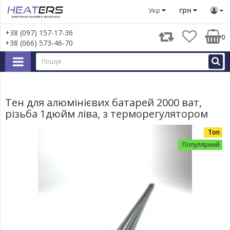
Тени
Тени в радіатори та сушки для рушників
ТЕН на р
грн
Укр
+38 (097) 157-17-36
0
+38 (066) 573-46-70
Тен для алюмінієвих батарей 2000 ват,
різьба 1дюйм ліва, з терморегулятором
Топ
Популярний