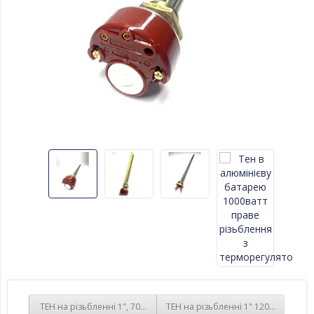
ТЕН на різьбленні 1", 700 w, для алюмінієвих батарей з терморе
ТЕН на різьбленні 1" 1200 ват для