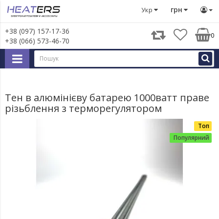
Тени
Тени в радіатори та сушки для рушників
ТЕН на р
грн
Укр
+38 (097) 157-17-36
0
+38 (066) 573-46-70
Тен в алюмінієву батарею 1000ватт праве
різьблення з терморегулятором
Топ
Популярний