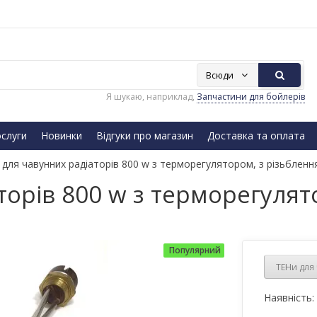
Всюди
Я шукаю, наприклад,
Запчастини для бойлерів
слуги
Новинки
Відгуки про магазин
Доставка та оплата
для чавунних радіаторів 800 w з терморегулятором, з різьблення
орів 800 w з терморегулят
Популярний
ТЕНи для 
Наявність: