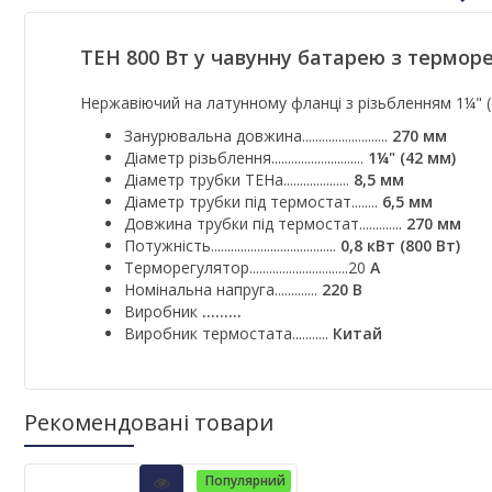
ТЕН 800 Вт у чавунну батарею з термор
Нержавіючий на латунному фланці з різьбленням 1¼" (
Занурювальна довжина..........................
270 мм
Діаметр різьблення............................
1¼" (42 мм)
Діаметр трубки ТЕНа....................
8,5 мм
Діаметр трубки під термостат........
6,5 мм
Довжина трубки під термостат.............
270 мм
Потужність......................................
0,8 кВт (800 Вт)
Терморегулятор..............................20
А
Номінальна напруга.............
220 В
Виробник
.........
Виробник термостата...........
Китай
Рекомендовані товари
Популярний