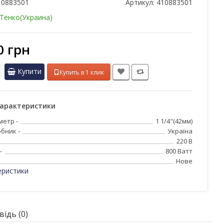
10883501
Артикул:
410883501
Тенко(Украина)
0 грн
Купити
Купить в 1 клик
характеристики
метр -
1 1/4"(42мм)
бник -
Україна
220 В
-
800 Ватт
Нове
еристики
ідь (0)