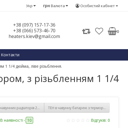
грн
Укр
Валюта
Особистий кабінет
+38 (097) 157-17-36
+38 (066) 573-46-70
0
heaters.kiev@gmail.com
Контакти
м 1 1/4 дюйма, ліве різьблення.
ором, з різьбленням 1 1/4
чавунних радіаторів 2500 w з терморегулятором, з різьбленням 1 1/4 дюйм
ТЕН в чавунну батарею з терморегулятором 10
В наявності
10
Відгуків: 0