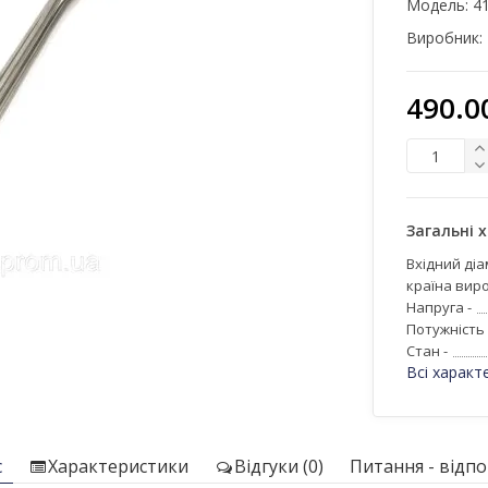
Модель:
4
Виробник:
490.0
Загальні 
Вхідний діа
країна виро
Напруга -
Потужність 
Стан -
Всі характ
с
Характеристики
Відгуки (0)
Питання - відпов