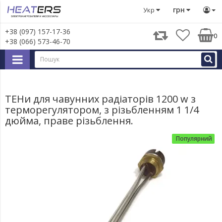
Тени
Тени в радіатори та сушки для рушників
ТЕНи для
грн
Укр
+38 (097) 157-17-36
0
+38 (066) 573-46-70
ТЕНи для чавунних радіаторів 1200 w з
терморегулятором, з різьбленням 1 1/4
дюйма, праве різьблення.
Популярний