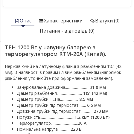
Опис
Характеристики
Відгуки (0)
Питання - відповідь (0)
ТЕН 1200 Вт у чавунну батарею з
терморегулятором RTM-20A (Китай).
Нержавіючий на латунному фланці з різьбленням 1¼" (42
мм). В наявності з правим і лівим різьбленням (напрямок
різьблення уточнюйте при оформленні замовлення).
Занурювальна довжина.......................... 31
0 мм
Діаметр різьблення............................
1¼" (42 мм)
Діаметр трубки ТЕНа....................
8,5 мм
Діаметр трубки під термостат........
6,5 мм
Довжина трубки під термостат.............
270 мм
Потужність......................................1,2
кВт (1200 Вт)
Терморегулятор..............................20
А
Номінальна напруга.............
220 В