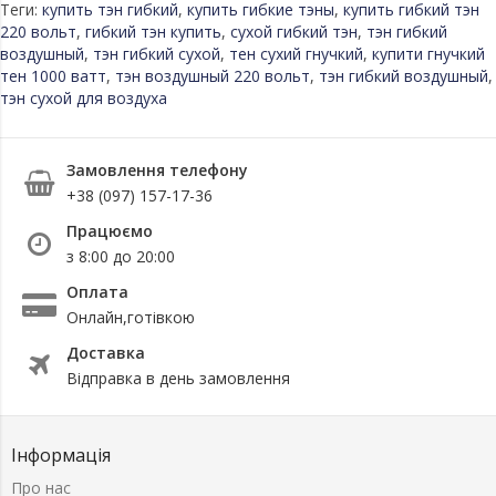
Теги:
купить тэн гибкий
,
купить гибкие тэны
,
купить гибкий тэн
220 вольт
,
гибкий тэн купить
,
сухой гибкий тэн
,
тэн гибкий
воздушный
,
тэн гибкий сухой
,
тен сухий гнучкий
,
купити гнучкий
тен 1000 ватт
,
тэн воздушный 220 вольт
,
тэн гибкий воздушный
,
тэн сухой для воздуха
Замовлення телефону
+38 (097) 157-17-36
Працюємо
з 8:00 до 20:00
Оплата
Онлайн,готівкою
Доставка
Відправка в день замовлення
Інформація
Про нас