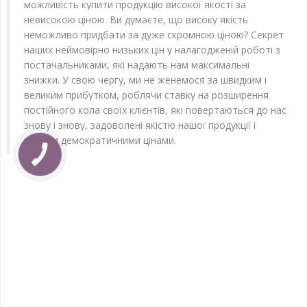
можливість купити продукцію високої якості за
невисокою ціною. Ви думаєте, що високу якість
неможливо придбати за дуже скромною ціною? Секрет
наших неймовірно низьких цін у налагодженій роботі з
постачальниками, які надають нам максимальні
знижки. У свою чергу, ми не женемося за швидким і
великим прибутком, роблячи ставку на розширення
постійного кола своїх клієнтів, які повертаються до нас
знову і знову, задоволені якістю нашої продукції і
вельми демократичними цінами.