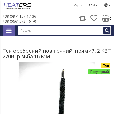
Тени
Тен оребрений повітряний, прямий, 2 КВТ 220В, р
грн
Укр
+38 (097) 157-17-36
0
+38 (066) 573-46-70
Тен оребрений повітряний, прямий, 2 КВТ
220В, різьба 16 ММ
Топ
Популярний