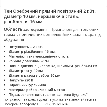
Тен Оребрений прямий повітряний 2 кВт,
діаметр 10 мм, нержавіюча сталь,
різьблення 16 мм
Область
Призначені для теплових
застосування
-
гармат, припливних вентиляційних шахт тощо. під
обдування
Потужність – 2 кВт.
Діаметр різьблення-16 мм.
Матеріал тену-нержавіюча сталь.
Робоча довжина-57 см.
Повна довжина (
кераміка, шпильки, різьба)-64 см
Діаметр тену-10мм
Діаметр разом з ребра-30 мм
Напруга-220 В
Виробник-Туреччина
Матеріал ребра - чорний метал
Під замовлення виготовляються тени будь-якої
потужності та конфігурації, з усіх питань звертайтесь за
номером телефону +380 (97) 157-17-36.