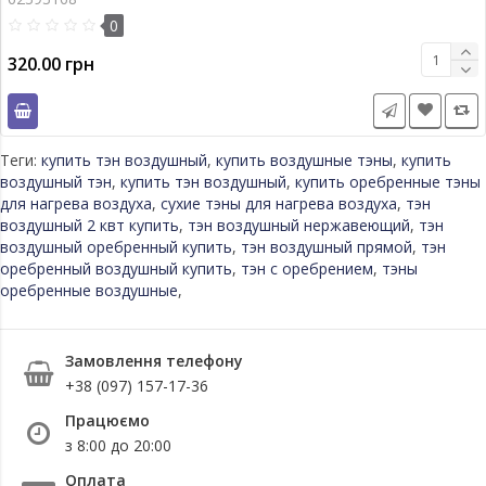
0
320.00 грн
Теги:
купить тэн воздушный
,
купить воздушные тэны
,
купить
воздушный тэн
,
купить тэн воздушный
,
купить оребренные тэны
для нагрева воздуха
,
сухие тэны для нагрева воздуха
,
тэн
воздушный 2 квт купить
,
тэн воздушный нержавеющий
,
тэн
воздушный оребренный купить
,
тэн воздушный прямой
,
тэн
оребренный воздушный купить
,
тэн с оребрением
,
тэны
оребренные воздушные
,
Замовлення телефону
+38 (097) 157-17-36
Працюємо
з 8:00 до 20:00
Оплата