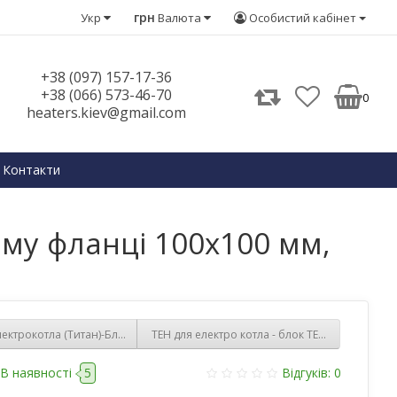
грн
Укр
Валюта
Особистий кабінет
+38 (097) 157-17-36
+38 (066) 573-46-70
0
heaters.kiev@gmail.com
Контакти
ому фланці 100х100 мм,
лектрокотла (Титан)-Блок тен 15 кВт 220/380B на квадратному фланці 100 x
ТЕН для електро котла - блок ТЕНів 12 кВт/470 
В наявності
5
Відгуків: 0