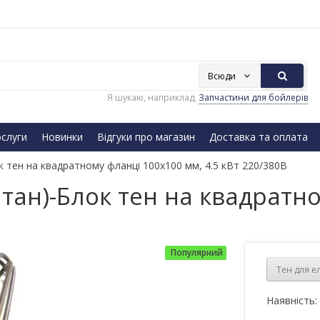
Всюди
Я шукаю, наприклад,
Запчастини для бойлерів
слуги
Новинки
Відгуки про магазин
Доставка та оплата
к тен на квадратному фланці 100х100 мм, 4.5 кВт 220/380B
итан)-Блок тен на квадратн
Популярний
Тен для е
Наявність: