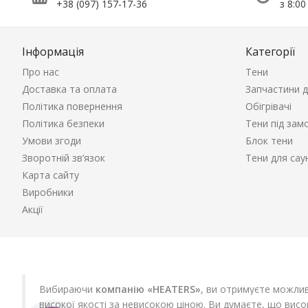
+38 (097) 157-17-36
з 8:00
Інформація
Категорії
Про нас
Тени
Доставка та оплата
Запчастини д
Політика повернення
Обігрівачі
Політика безпеки
Тени під зам
Умови згоди
Блок тени
Зворотній зв’язок
Тени для сау
Карта сайту
Виробники
Акції
Вибираючи
компанію «HEATERS»
, ви отримуєте можлив
високої якості за невисокою ціною. Ви думаєте, що вис