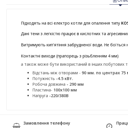
Опи
Підходять на всі електро котли для опалення типу
KOS
Дані тени з легкістю працює в кислотних та агресивни
Витримують кип'ятіння забрудненої води. Не боїться 
Контактні виходи (прапорець з різьбленням 4 мм)
а також може бути використаний в інших побутових 
Відстань між отворами -
90 мм. по центрах 75 
Потужність
-4.5 кВт.
Робоча довжина
- 290 мм
Пластина-
100х100 мм
Напруга
-220/380B
Замовлення телефону
Прац