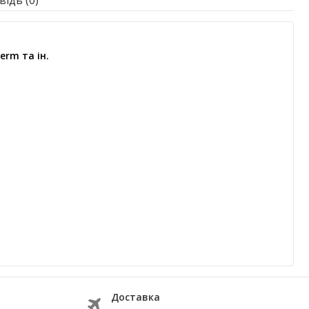
ідь (0)
erm та ін.
Доставка