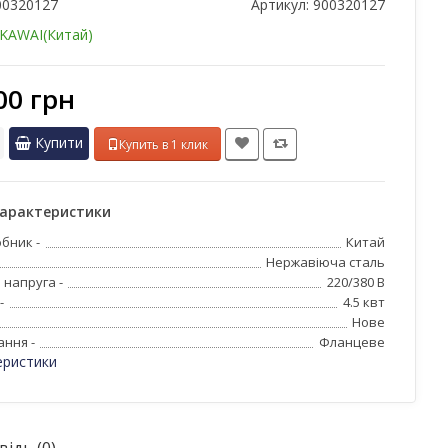
00320127
Артикул:
900320127
KAWAI(Китай)
00 грн
Купити
Купить в 1 клик
характеристики
бник -
Китай
Нержавіюча сталь
 напруга -
220/380 В
-
4.5 квт
Нове
ання -
Фланцеве
еристики