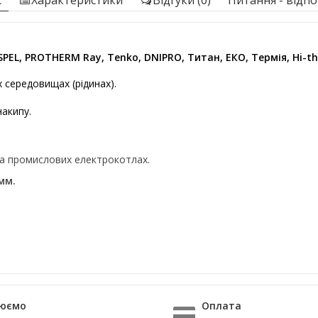
с
Характеристики
Відгуки (0)
Питання - відпов
PEL, PROTHERM Ray, Tenko, DNIPRO, Титан, ЕКО, Термія, Hi-th
х середовищах (рідинах).
накипу.
та промислових електрокотлах.
мм.
юємо
Оплата