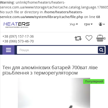
Warning
: unlink(/home/heaters/heaters-
service.com.ua/www/storage/cache/cache.catalog.language.178605
No such file or directory in
/home/heaters/heaters-
service.com.ua/www/system/library/cache/file.php
on line
68
Тени
Тени в радіатори та сушки для рушників
ТЕН на
грн
Укр
+38 (097) 157-17-36
0
+38 (066) 573-46-70
Тен для алюмінієвих батарей 700ват ліве
різьблення з терморегулятором
Популярний