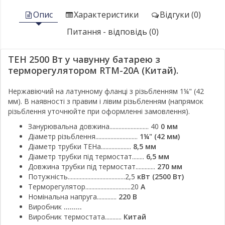
Опис
Характеристики
Відгуки (0)
Питання - відповідь (0)
ТЕН 2500 Вт у чавунну батарею з
терморегулятором RTM-20A (Китай).
Нержавіючий на латунному фланці з різьбленням 1¼" (42
мм). В наявності з правим і лівим різьбленням (напрямок
різьблення уточнюйте при оформленні замовлення).
Занурювальна довжина.......................... 40
0 мм
Діаметр різьблення............................
1¼" (42 мм)
Діаметр трубки ТЕНа....................
8,5 мм
Діаметр трубки під термостат........
6,5 мм
Довжина трубки під термостат.............
270 мм
Потужність......................................2,5
кВт (2500 Вт)
Терморегулятор..............................20
А
Номінальна напруга.............
220 В
Виробник
.........
Виробник термостата...........
Китай