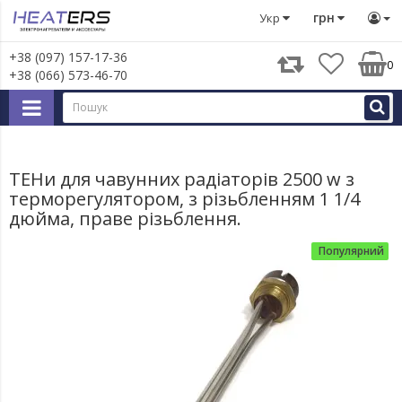
Тени
Тени в радіатори та сушки для рушників
ТЕНи для
грн
Укр
+38 (097) 157-17-36
0
+38 (066) 573-46-70
ТЕНи для чавунних радіаторів 2500 w з
терморегулятором, з різьбленням 1 1/4
дюйма, праве різьблення.
Популярний