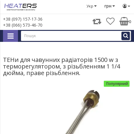
Тени
Тени в радіатори та сушки для рушників
ТЕНи для
грн
Укр
+38 (097) 157-17-36
0
+38 (066) 573-46-70
ТЕНи для чавунних радіаторів 1500 w з
терморегулятором, з різьбленням 1 1/4
дюйма, праве різьблення.
Популярний