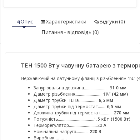
Опис
Характеристики
Відгуки (0)
Питання - відповідь (0)
ТЕН 1500 Вт у чавунну батарею з термор
Нержавіючий на латунному фланці з різьбленням 1¼" (4
Занурювальна довжина.......................... 31
0 мм
Діаметр різьблення............................
1¼" (42 мм)
Діаметр трубки ТЕНа....................
8,5 мм
Діаметр трубки під термостат........
6,5 мм
Довжина трубки під термостат.............
270 мм
Потужність......................................1,5
кВт (1500 Вт)
Терморегулятор..............................20
А
Номінальна напруга.............
220 В
Виробник
.........