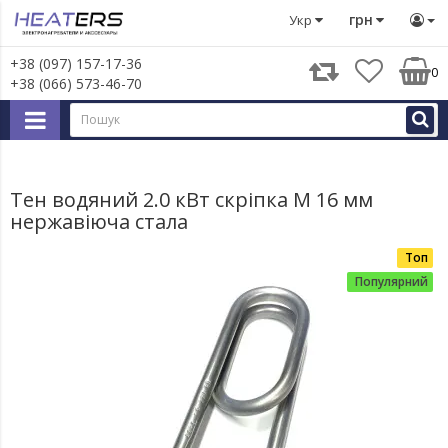
Тени
Тени для води (U-подібні)
Тен водяний 2.0 кВт с
грн
Укр
+38 (097) 157-17-36
0
+38 (066) 573-46-70
Тен водяний 2.0 кВт скріпка M 16 мм
нержавіюча стала
Топ
Популярний