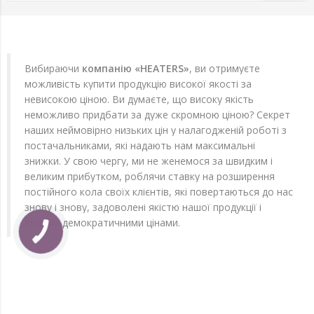
Вибираючи
компанію «HEATERS»
, ви отримуєте
можливість купити продукцію високої якості за
невисокою ціною. Ви думаєте, що високу якість
неможливо придбати за дуже скромною ціною? Секрет
наших неймовірно низьких цін у налагодженій роботі з
постачальниками, які надають нам максимальні
знижки. У свою чергу, ми не женемося за швидким і
великим прибутком, роблячи ставку на розширення
постійного кола своїх клієнтів, які повертаються до нас
знову і знову, задоволені якістю нашої продукції і
вельми демократичними цінами.
КНОПКА
ЗВ'ЯЗКУ