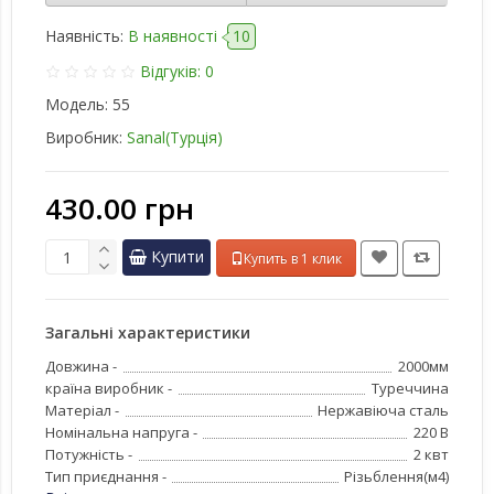
Наявність:
В наявності
10
Відгуків: 0
Модель:
55
Виробник:
Sanal(Турція)
430.00 грн
Купити
Купить в 1 клик
Загальні характеристики
Довжина -
2000мм
країна виробник -
Туреччина
Матеріал -
Нержавіюча сталь
Номінальна напруга -
220 В
Потужність -
2 квт
Тип приєднання -
Різьблення(м4)