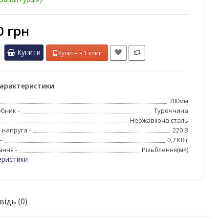
0 грн
Купити
Купить в 1 клик
характеристики
700мм
бник -
Туреччина
Нержавіюча сталь
 напруга -
220 В
-
0,7 КВт
ання -
Різьблення(м4)
еристики
ідь (0)