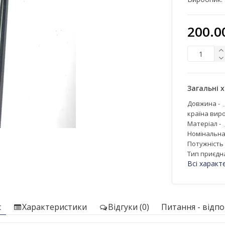
200.0
Загальні 
Довжина -
країна виро
Матеріал -
Номінальна
Потужність 
Тип приєдн
Всі характ
с
Характеристики
Відгуки (0)
Питання - відпов