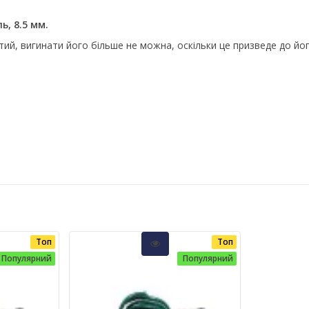
ь, 8.5 мм.
рітий, вигинати його більше не можна, оскільки це призведе до йо
Топ
Топ
Популярний
Популярний