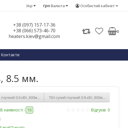
грн
Укр
Валюта
Особистий кабінет
+38 (097) 157-17-36
+38 (066) 573-46-70
0
heaters.kiev@gmail.com
Контакти
 8.5 мм.
 гнучкий 0.6 кВт, 600мм, нержавіюча сталь, 8.5 мм.
ТЕН сухий гнучкий 0.8 кВт, 800мм, нержавіюча 
В наявності
10
Відгуків: 0
8
Sanal(Турція)