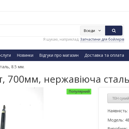
Всюди
Я шукаю, наприклад,
Запчастини для бойлерів
слуги
Новинки
Відгуки про магазин
Доставка та оплата
таль, 8.5 мм.
т, 700мм, нержавіюча сталь,
Популярний
ТЕН сухий
Наявність:
Модель:
4
Виробник: