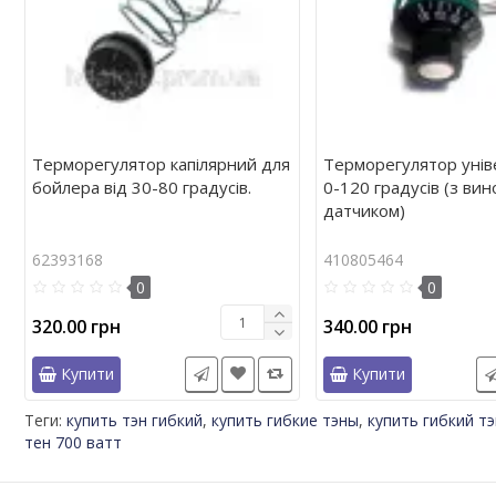
Терморегулятор капілярний для
Терморегулятор уні
бойлера від 30-80 градусів.
0-120 градусів (з ви
датчиком)
62393168
410805464
0
0
320.00 грн
340.00 грн
Купити
Купити
Теги:
купить тэн гибкий
,
купить гибкие тэны
,
купить гибкий т
тен 700 ватт