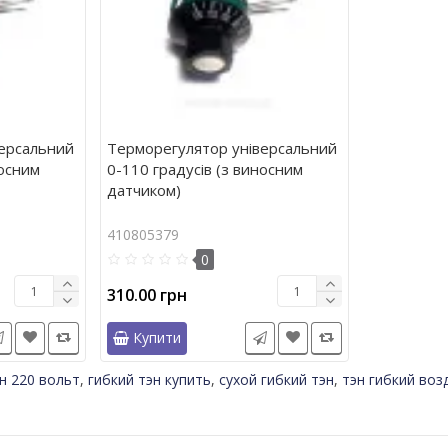
версальний
Терморегулятор універсальний
носним
0-110 градусів (з виносним
датчиком)
410805379
0
310.00 грн
Купити
эн 220 вольт
,
гибкий тэн купить
,
сухой гибкий тэн
,
тэн гибкий во