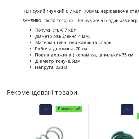
ТЕН сухий гнучкий 0.7 кВт, 700мм, нержавіюча стал
: після того, як ТЕН був хоча б один раз наг
ВАЖЛИВО
Потужність-0.7
кВт.
Діаметр різьблення-4
мм.
Матеріал тена
-нержавіюча сталь.
Робоча довжина-70 см.
Повна довжина (
кераміка, шпильки)-75 см
Діаметр тену-8,5мм
Напруга-220 В
Рекомендовані товари
Популярний