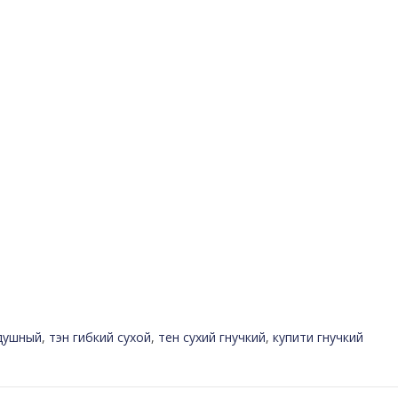
здушный
,
тэн гибкий сухой
,
тен сухий гнучкий
,
купити гнучкий