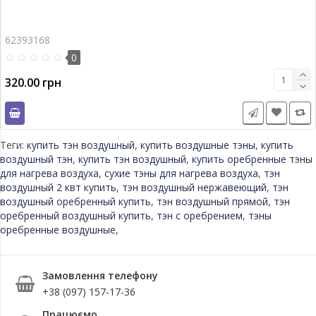
62393168
0
320.00 грн
Теги:
купить тэн воздушный
,
купить воздушные тэны
,
купить
воздушный тэн
,
купить тэн воздушный
,
купить оребренные тэны
для нагрева воздуха
,
сухие тэны для нагрева воздуха
,
тэн
воздушный 2 квт купить
,
тэн воздушный нержавеющий
,
тэн
воздушный оребренный купить
,
тэн воздушный прямой
,
тэн
оребренный воздушный купить
,
тэн с оребрением
,
тэны
оребренные воздушные
,
Замовлення телефону
+38 (097) 157-17-36
Працюємо