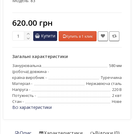
Модель:
83
620.00 грн
Купити
Купить в 1 клик
Загальні характеристики
Занурювальна
580 мм
(робоча) довжина -
країна виробник -
Туреччина
Матеріал -
Нержавіюча сталь
Напруга -
220 В
Потужність -
2 квт
Стан -
Нове
Всі характеристики
Опис
Характеристики
Відгуки (0)