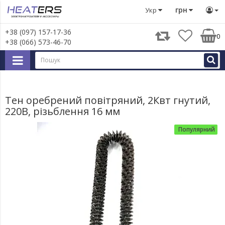
Тени
Тен оребрений повітряний, 2Квт гнутий, 220В, різ
грн
Укр
+38 (097) 157-17-36
0
+38 (066) 573-46-70
Тен оребрений повітряний, 2Квт гнутий,
220В, різьблення 16 мм
Популярний